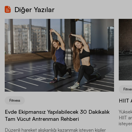
Diğer Yazılar
Fitne
HIIT 
Fitness
Evde Ekipmansız Yapılabilecek 30 Dakikalık
Yüksek
HIIT a
Tam Vücut Antrenman Rehberi
isteyen
Düzenli hareket alışkanlığı kazanmak isteyen kişiler