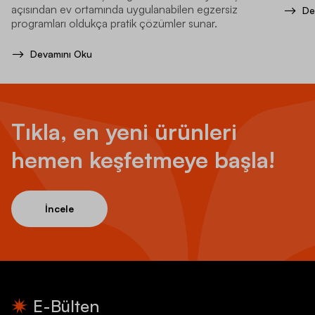
açısından ev ortamında uygulanabilen egzersiz
De
programları oldukça pratik çözümler sunar.
Devamını Oku
Tıkla, en yeni ürünleri
hemen keşfetmeye başla!
İncele
E-Bülten