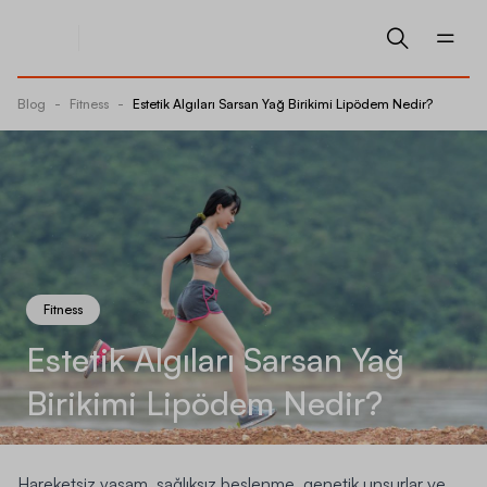
Blog
-
Fitness
-
Estetik Algıları Sarsan Yağ Birikimi Lipödem Nedir?
Fitness
Estetik Algıları Sarsan Yağ
Birikimi Lipödem Nedir?
Hareketsiz yaşam, sağlıksız beslenme, genetik unsurlar ve