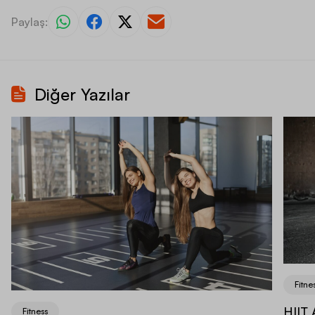
Paylaş:
Diğer Yazılar
Fitne
HIIT 
Fitness