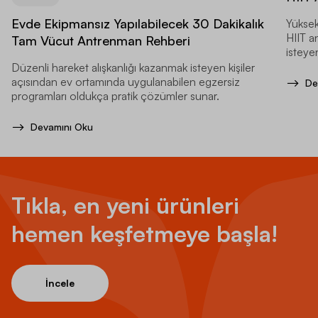
Evde Ekipmansız Yapılabilecek 30 Dakikalık
Yüksek
HIIT a
Tam Vücut Antrenman Rehberi
isteyen
Düzenli hareket alışkanlığı kazanmak isteyen kişiler
açısından ev ortamında uygulanabilen egzersiz
De
programları oldukça pratik çözümler sunar.
Devamını Oku
Tıkla, en yeni ürünleri
hemen keşfetmeye başla!
İncele