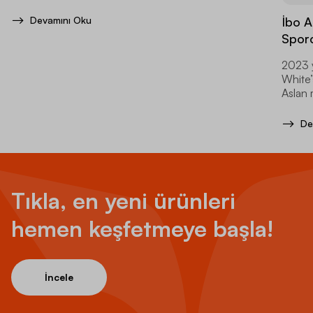
zedelenmemesini sağlar.
İbo A
Devamını Oku
Spor
2023 y
White’
Aslan 
uzanan
De
Tıkla, en yeni ürünleri
hemen keşfetmeye başla!
İncele