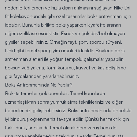
nedenle teri emen ve hızla dışarı atılmasını sağlayan Nike Dri
fit koleksiyonundaki gibi özel tasarımlar boks antrenmanı için
idealdir. Bununla birlikte boks yaparken kıyafette aranan
diğer özellik ise esnekliktir. Esnek ve çok dar/bol olmayan
giysiler seçebilirsiniz. Örneğin tayt, şort, sporcu sütyeni,
tshirt gibi temel spor giyim ürünleri idealdir. Böylece boks
antrenman aletleri ile yoğun tempolu çalışmalar yapabilir,
boksun yağ yakma, form koruma, kuvvet ve kas geliştirme
gibi faydalarından yararlanabilirsiniz.
Boks Antrenmanında Ne Yapılır?
Boksta temeller çok önemlidir. Temel konularda
uzmanlaştıktan sonra yumruk atma tekniklerinizi ve diğer
becerilerinizi geliştirebilirsiniz. Boks antrenmanında öncelikle
iyi bir duruş öğrenmeniz tavsiye edilir. Çünkü her teknik için
farklı duruşlar olsa da temel olarak hem vuruş hem de
savunma yapabileceğiniz tek duruş vardır. Temel duruşta