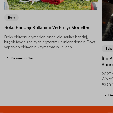
Boks
Boks Bandajı Kullanımı Ve En Iyi Modelleri
Boks eldiveni giymeden önce ele sarılan bandaj,
birçok fayda sağlayan egzersiz ürünlerindendir. Boks
yaparken eldivenin kaymamasını, ellerin
Boks
zedelenmemesini sağlar.
İbo A
Devamını Oku
Spor
2023 y
White’
Aslan 
uzanan
De