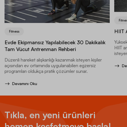
Fitne
HIIT 
Fitness
Evde Ekipmansız Yapılabilecek 30 Dakikalık
Yüksek
HIIT a
Tam Vücut Antrenman Rehberi
isteyen
Düzenli hareket alışkanlığı kazanmak isteyen kişiler
açısından ev ortamında uygulanabilen egzersiz
De
programları oldukça pratik çözümler sunar.
Devamını Oku
Tıkla, en yeni ürünleri
hemen keşfetmeye başla!