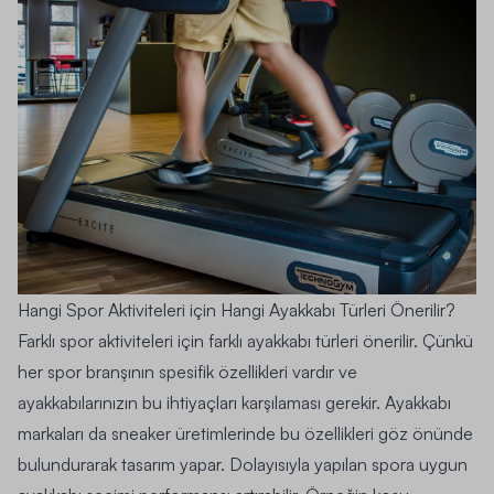
Hangi Spor Aktiviteleri için Hangi Ayakkabı Türleri Önerilir?
Farklı spor aktiviteleri için farklı ayakkabı türleri önerilir. Çünkü
her spor branşının spesifik özellikleri vardır ve
ayakkabılarınızın bu ihtiyaçları karşılaması gerekir. Ayakkabı
markaları da sneaker üretimlerinde bu özellikleri göz önünde
bulundurarak tasarım yapar. Dolayısıyla yapılan spora uygun