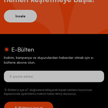
İncele
E-Bülten
İndirim, kampanya ve duyurulardan haberdar olmak için e-
bültene abone olun.
“E-Bülten’e üye ol” düğmesine tıklayarak kişisel verilerin korunması
kapsamında aydınlatma metnini kabul etmiş olursunuz.
E-Bülten’e üye ol