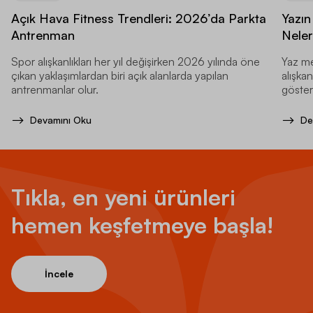
Açık Hava Fitness Trendleri: 2026’da Parkta
Yazın
Antrenman
Neler
Spor alışkanlıkları her yıl değişirken 2026 yılında öne
Yaz me
çıkan yaklaşımlardan biri açık alanlarda yapılan
alışkan
antrenmanlar olur.
gösteri
Devamını Oku
De
Tıkla, en yeni ürünleri
hemen keşfetmeye başla!
İncele