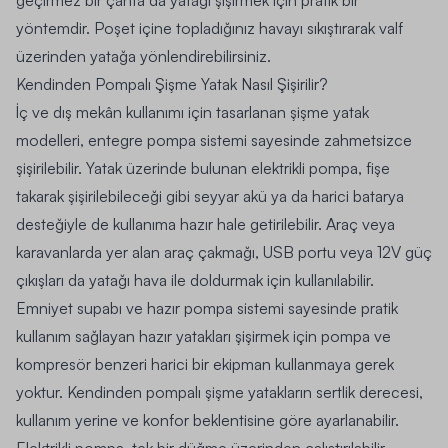
geçirmez bir çanta da yatağı şişirmek için pratik bir
yöntemdir. Poşet içine topladığınız havayı sıkıştırarak valf
üzerinden yatağa yönlendirebilirsiniz.
Kendinden Pompalı Şişme Yatak Nasıl Şişirilir?
İç ve dış mekân kullanımı için tasarlanan şişme yatak
modelleri, entegre pompa sistemi sayesinde zahmetsizce
şişirilebilir. Yatak üzerinde bulunan elektrikli pompa, fişe
takarak şişirilebileceği gibi seyyar akü ya da harici batarya
desteğiyle de kullanıma hazır hale getirilebilir. Araç veya
karavanlarda yer alan araç çakmağı, USB portu veya 12V güç
çıkışları da yatağı hava ile doldurmak için kullanılabilir.
Emniyet supabı ve hazır pompa sistemi sayesinde pratik
kullanım sağlayan hazır yatakları şişirmek için pompa ve
kompresör benzeri harici bir ekipman kullanmaya gerek
yoktur. Kendinden pompalı şişme yatakların sertlik derecesi,
kullanım yerine ve konfor beklentisine göre ayarlanabilir.