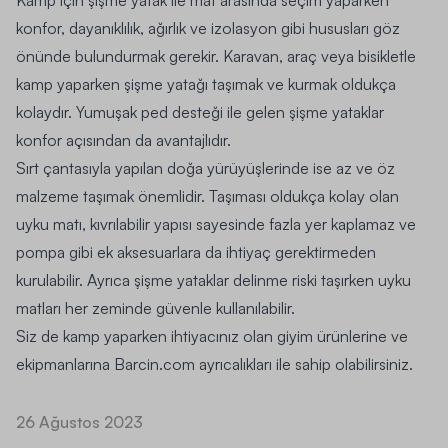
Kamp için şişme yatak ile mat arasında seçim yaparken
konfor, dayanıklılık, ağırlık ve izolasyon gibi hususları göz
önünde bulundurmak gerekir. Karavan, araç veya bisikletle
kamp yaparken şişme yatağı taşımak ve kurmak oldukça
kolaydır. Yumuşak ped desteği ile gelen şişme yataklar
konfor açısından da avantajlıdır.
Sırt çantasıyla yapılan doğa yürüyüşlerinde ise az ve öz
malzeme taşımak önemlidir. Taşıması oldukça kolay olan
uyku matı, kıvrılabilir yapısı sayesinde fazla yer kaplamaz ve
pompa gibi ek aksesuarlara da ihtiyaç gerektirmeden
kurulabilir. Ayrıca şişme yataklar delinme riski taşırken uyku
matları her zeminde güvenle kullanılabilir.
Siz de kamp yaparken ihtiyacınız olan giyim ürünlerine ve
ekipmanlarına Barcin.com ayrıcalıkları ile sahip olabilirsiniz.
26 Ağustos 2023