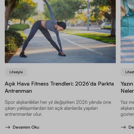
Lifestyle
Lifest
Açık Hava Fitness Trendleri: 2026’da Parkta
Yazın
Antrenman
Neler
Spor alışkanlıkları her yıl değişirken 2026 yılında öne
Yaz me
çıkan yaklaşımlardan biri açık alanlarda yapılan
alışkan
antrenmanlar olur.
gösteri
Devamını Oku
De