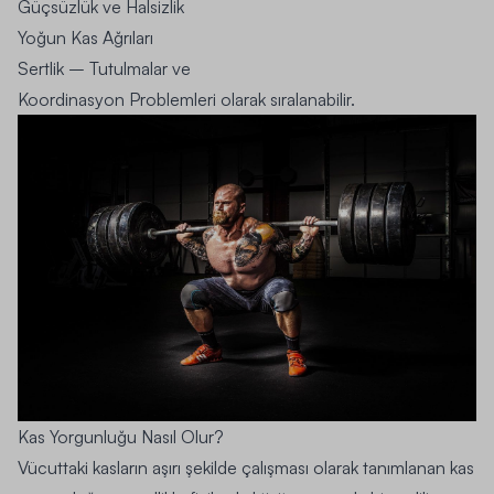
Güçsüzlük ve Halsizlik
Yoğun Kas Ağrıları
Sertlik – Tutulmalar ve
Koordinasyon Problemleri olarak sıralanabilir.
Kas Yorgunluğu Nasıl Olur?
Vücuttaki kasların aşırı şekilde çalışması olarak tanımlanan kas