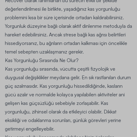
Recover olarak tanımlanan bu sürecin etkili bir şekilde
değerlendirilmesi ile birlikte, yaşadığınız kas yorgunluğu
problemini kısa bir süre içerisinde ortadan kaldırabilirsiniz.
Yorgunluk düzeyine bağlı olarak aktif dinlenme metoduyla da
hareket edebilirsiniz. Ancak strese bağlı kas ağrısı belirtileri
hissediyorsanız, bu ağrıların ortadan kalkması için öncelikle
temel sebepten uzaklaşmanız gerekir.
Kas Yorgunluğu Sırasında Ne Olur?
Kas yorgunluğu sırasında, vücutta çeşitli fizyolojik ve
duygusal değişiklikler meydana gelir. En sık rastlanılan durum
güç azalmasıdır. Kas yorgunluğu hissedildiğinde, kasların
gücü azalır ve normalde kolayca yapılabilen aktiviteler ani
gelişen kas güçsüzlüğü sebebiyle zorlaşabilir. Kas
yorgunluğu, zihinsel olarak da etkileyici olabilir. Dikkat
eksikliği ve odaklanma sorunları, günlük görevleri yerine
getirmeyi engelleyebilir.