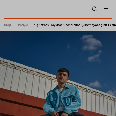
Blog
-
Lifestyle
-
Kış Sezonu Boyunca Üzerinizden Çıkarmayacağınız Eşofm