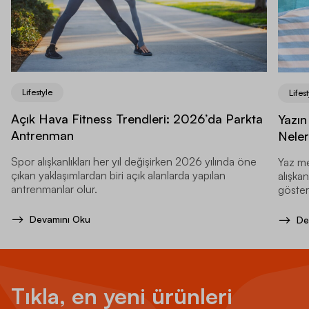
Lifestyle
Lifest
Açık Hava Fitness Trendleri: 2026’da Parkta
Yazın
Antrenman
Neler
Spor alışkanlıkları her yıl değişirken 2026 yılında öne
Yaz me
çıkan yaklaşımlardan biri açık alanlarda yapılan
alışkan
antrenmanlar olur.
gösteri
Devamını Oku
De
Tıkla, en yeni ürünleri