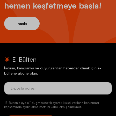
hemen keşfetmeye başla!
İncele
E-Bülten
İndirim, kampanya ve duyurulardan haberdar olmak için e-
bültene abone olun.
“E-Bülten’e üye ol” düğmesine tıklayarak kişisel verilerin korunması
kapsamında aydınlatma metnini kabul etmiş olursunuz.