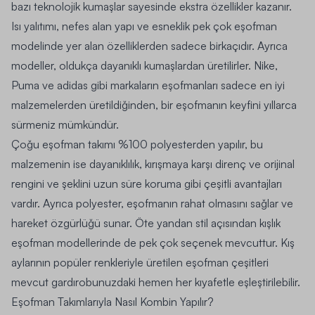
bazı teknolojik kumaşlar sayesinde ekstra özellikler kazanır.
Isı yalıtımı, nefes alan yapı ve esneklik pek çok eşofman
modelinde yer alan özelliklerden sadece birkaçıdır. Ayrıca
modeller, oldukça dayanıklı kumaşlardan üretilirler.
Nike
,
Puma ve adidas gibi markaların eşofmanları sadece en iyi
malzemelerden üretildiğinden, bir eşofmanın keyfini yıllarca
sürmeniz mümkündür.
Çoğu
eşofman takımı
%100 polyesterden yapılır, bu
malzemenin ise dayanıklılık, kırışmaya karşı direnç ve orijinal
rengini ve şeklini uzun süre koruma gibi çeşitli avantajları
vardır. Ayrıca polyester, eşofmanın rahat olmasını sağlar ve
hareket özgürlüğü sunar. Öte yandan stil açısından kışlık
eşofman modellerinde de pek çok seçenek mevcuttur. Kış
aylarının popüler renkleriyle üretilen eşofman çeşitleri
mevcut gardırobunuzdaki hemen her kıyafetle eşleştirilebilir.
Eşofman Takımlarıyla Nasıl Kombin Yapılır?