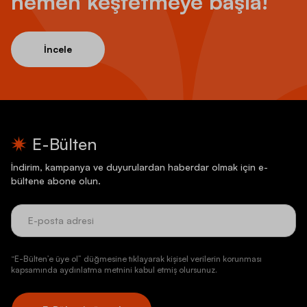
hemen keşfetmeye başla!
İncele
E-Bülten
İndirim, kampanya ve duyurulardan haberdar olmak için e-
bültene abone olun.
“E-Bülten’e üye ol” düğmesine tıklayarak kişisel verilerin korunması
kapsamında aydınlatma metnini kabul etmiş olursunuz.