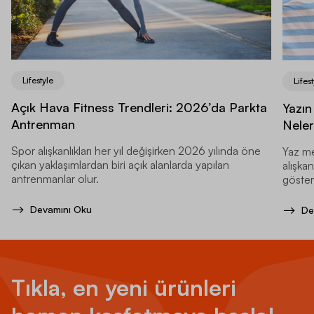
Lifestyle
Lifest
Açık Hava Fitness Trendleri: 2026’da Parkta
Yazın
Antrenman
Neler
Spor alışkanlıkları her yıl değişirken 2026 yılında öne
Yaz me
çıkan yaklaşımlardan biri açık alanlarda yapılan
alışkan
antrenmanlar olur.
gösteri
Devamını Oku
De
Tıkla, en yeni ürünleri