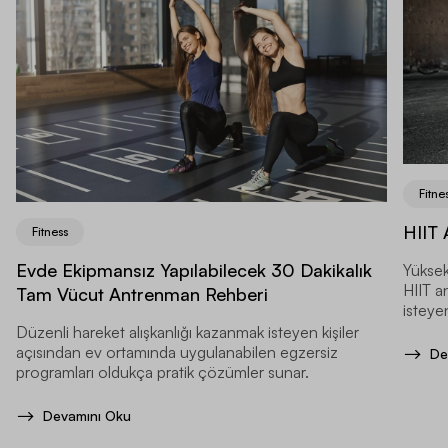
Fitne
HIIT 
Fitness
Evde Ekipmansız Yapılabilecek 30 Dakikalık
Yüksek
HIIT a
Tam Vücut Antrenman Rehberi
isteyen
Düzenli hareket alışkanlığı kazanmak isteyen kişiler
açısından ev ortamında uygulanabilen egzersiz
De
programları oldukça pratik çözümler sunar.
Devamını Oku