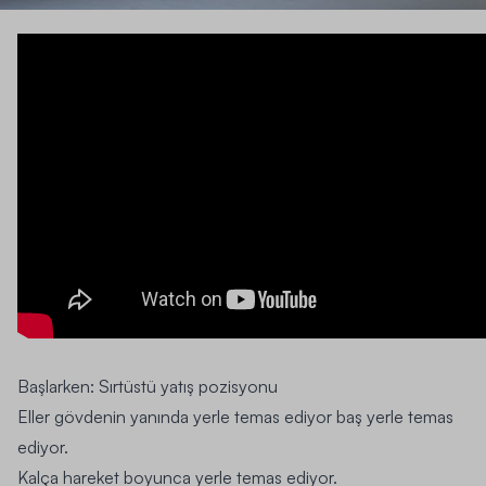
Başlarken:
Sırtüstü yatış pozisyonu
Eller gövdenin yanında yerle temas ediyor baş yerle temas
ediyor.
Kalça hareket boyunca yerle temas ediyor.