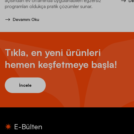
açısından ev ortamında uygulanabilen egzersiz
De
programları oldukça pratik çözümler sunar.
Devamını Oku
Tıkla, en yeni ürünleri
hemen keşfetmeye başla!
İncele
E-Bülten