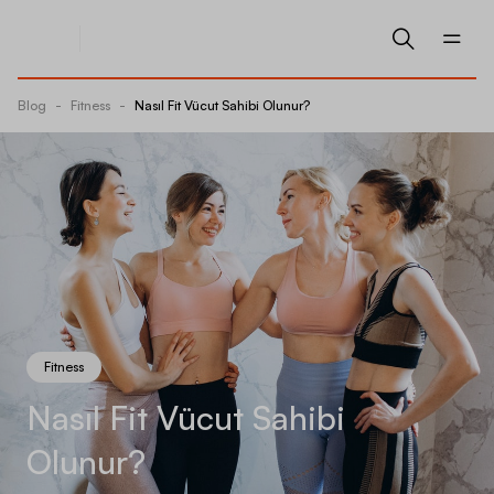
Blog
-
Fitness
-
Nasıl Fit Vücut Sahibi Olunur?
Fitness
Nasıl Fit Vücut Sahibi
Olunur?