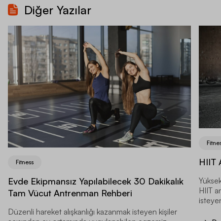
Diğer Yazılar
Fitne
HIIT 
Fitness
Evde Ekipmansız Yapılabilecek 30 Dakikalık
Yüksek
HIIT a
Tam Vücut Antrenman Rehberi
isteyen
Düzenli hareket alışkanlığı kazanmak isteyen kişiler