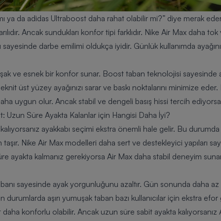
 mı ya da adidas Ultraboost daha rahat olabilir mi?” diye merak e
lıdır. Ancak sundukları konfor tipi farklıdır. Nike Air Max daha tok 
rı sayesinde darbe emilimi oldukça iyidir. Günlük kullanımda ayağını
ak ve esnek bir konfor sunar. Boost taban teknolojisi sayesinde a
eknit üst yüzey ayağınızı sarar ve baskı noktalarını minimize ede
 daha uygun olur. Ancak stabil ve dengeli basış hissi tercih ediyors
t: Uzun Süre Ayakta Kalanlar için Hangisi Daha İyi?
 kalıyorsanız ayakkabı seçimi ekstra önemli hale gelir. Bu durum
aşır. Nike Air Max modelleri daha sert ve destekleyici yapıları sa
re ayakta kalmanız gerekiyorsa Air Max daha stabil deneyim sunar.
abanı sayesinde ayak yorgunluğunu azaltır. Gün sonunda daha az 
durumlarda aşırı yumuşak taban bazı kullanıcılar için ekstra efor ge
daha konforlu olabilir. Ancak uzun süre sabit ayakta kalıyorsanız 