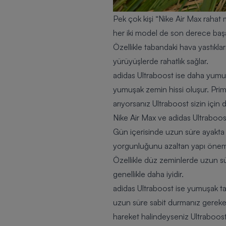
Pek çok kişi “Nike Air Max rahat
her iki model de son derece başarı
Özellikle tabandaki hava yastıkla
yürüyüşlerde rahatlık sağlar.
adidas Ultraboost
ise daha yumuş
yumuşak zemin hissi oluşur. Prim
arıyorsanız Ultraboost sizin için
Nike Air Max ve adidas Ultraboos
Gün içerisinde uzun süre ayakta
yorgunluğunu azaltan yapı önem t
Özellikle düz zeminlerde uzun sü
genellikle daha iyidir.
adidas Ultraboost ise yumuşak t
uzun süre sabit durmanız gereken 
hareket halindeyseniz Ultraboost 