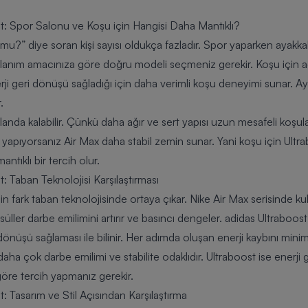
t: Spor Salonu ve Koşu için Hangisi Daha Mantıklı?
mu?” diye soran kişi sayısı oldukça fazladır. Spor yaparken ayakka
lanım amacınıza göre doğru modeli seçmeniz gerekir. Koşu için ad
nerji geri dönüşü sağladığı için daha verimli koşu deneyimi sunar. A
.
planda kalabilir. Çünkü daha ağır ve sert yapısı uzun mesafeli koşul
 yapıyorsanız Air Max daha stabil zemin sunar. Yani koşu için Ultrab
ntıklı bir tercih olur.
: Taban Teknolojisi Karşılaştırması
in fark taban teknolojisinde ortaya çıkar. Nike Air Max serisinde kull
üller darbe emilimini artırır ve basıncı dengeler. adidas Ultraboos
ri dönüşü sağlaması ile bilinir. Her adımda oluşan enerji kaybını min
 daha çok darbe emilimi ve stabilite odaklıdır. Ultraboost ise enerji
öre tercih yapmanız gerekir.
: Tasarım ve Stil Açısından Karşılaştırma