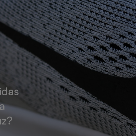
idas
da
ız?