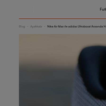
Fut
Blog
-
Ayakkabı
-
Nike Air Max ile adidas Ultraboost Arasında H