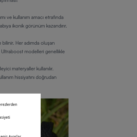
aştırması!
şımı ve kullanım amacı etrafında
kabıya ikonik görünüm kazandırır.
e bilinir. Her adımda oluşan
 Ultraboost modelleri genellikle
ici materyaller kullanılır.
ullanım hissiyatını doğrudan