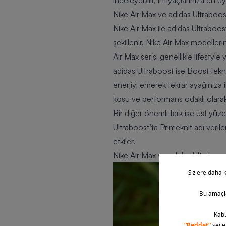
inceleyebilir, ihtiyaçlarınıza en 
Nike Air Max ve adidas Ultraboos
Nike Air Max ile adidas Ultraboost
şekillenir.
Nike Air Max
modellerind
Air Max serisi genellikle lifestyle
adidas Ultraboost ise Boost teknol
enerjiyi emerek tekrar ayağınıza
koşu ve performans odaklı olarak 
Bir diğer önemli fark ise üst yüze
Ultraboost’ta Primeknit adı veril
etkiler.
Nike Air Max ve adidas Ultraboos