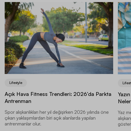
Lifestyle
Lifest
Açık Hava Fitness Trendleri: 2026’da Parkta
Yazın
Antrenman
Neler
Spor alışkanlıkları her yıl değişirken 2026 yılında öne
Yaz me
çıkan yaklaşımlardan biri açık alanlarda yapılan
alışkan
antrenmanlar olur.
gösteri