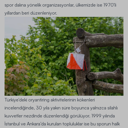
spor dalına yönelik organizasyonlar, ülkemizde ise 1970’li
yıllardan beri düzenleniyor.
Türkiye’deki oryantiring aktivitelerinin kökenleri
incelendiğinde, 30 yıla yakın süre boyunca yalnızca silahlı
kuvvetler nezdinde düzenlendiği görülüyor. 1999 yılında
İstanbul ve Ankara’da kurulan topluluklar ise bu sporun halk