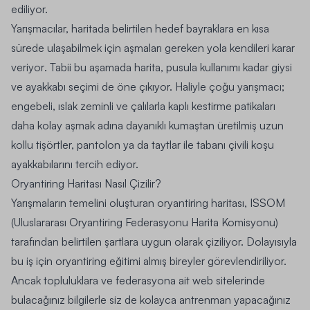
ediliyor.
Yarışmacılar, haritada belirtilen hedef bayraklara en kısa
sürede ulaşabilmek için aşmaları gereken yola kendileri karar
veriyor
. Tabii bu aşamada harita, pusula kullanımı kadar giysi
ve ayakkabı seçimi de öne çıkıyor. Haliyle çoğu yarışmacı;
engebeli, ıslak zeminli ve çalılarla kaplı kestirme patikaları
daha kolay aşmak adına dayanıklı kumaştan üretilmiş uzun
kollu tişörtler, pantolon ya da taytlar ile tabanı çivili koşu
ayakkabılarını tercih ediyor.
Oryantiring Haritası Nasıl Çizilir?
Yarışmaların temelini oluşturan oryantiring haritası, ISSOM
(Uluslararası Oryantiring Federasyonu Harita Komisyonu)
tarafından belirtilen şartlara uygun olarak çiziliyor. Dolayısıyla
bu iş için oryantiring eğitimi almış bireyler görevlendiriliyor.
Ancak topluluklara ve federasyona ait web sitelerinde
bulacağınız bilgilerle siz de kolayca antrenman yapacağınız