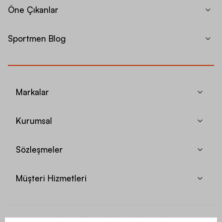
Öne Çıkanlar
Sportmen Blog
Markalar
Kurumsal
Sözleşmeler
Müşteri Hizmetleri