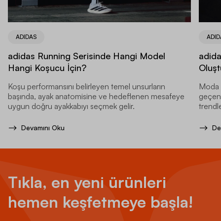
ADIDAS
ADID
adidas Running Serisinde Hangi Model
adida
Hangi Koşucu İçin?
Oluşt
Koşu performansını belirleyen temel unsurların
Moda d
başında, ayak anatomisine ve hedeflenen mesafeye
geçen y
uygun doğru ayakkabıyı seçmek gelir.
trendle
Devamını Oku
De
Tıkla, en yeni ürünleri
hemen keşfetmeye başla!