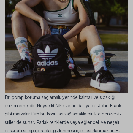
Bir çorap koruma sağlamalı, yerinde kalmalı ve sıcaklığı
düzenlemelidir. Neyse ki Nike ve adidas ya da John Frank
gibi markalar tüm bu koşulları sağlamakla birlikte benzersiz
stiller de sunar. Parlak renklerde veya eğlenceli ve neşeli
baskılara sahip çoraplar gizlenmesi için tasarlanmazlar. Bu