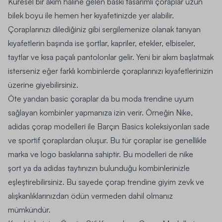
Küresel bir akım haline gelen baskı tasarımlı çoraplar uzun
bilek boyu ile hemen her kıyafetinizde yer alabilir.
Çoraplarınızı dilediğiniz gibi sergilemenize olanak tanıyan
kıyafetlerin başında ise şortlar, kapriler, etekler, elbiseler,
taytlar ve kısa paçalı pantolonlar gelir. Yeni bir akım başlatmak
isterseniz eğer farklı kombinlerde çoraplarınızı kıyafetlerinizin
üzerine giyebilirsiniz.
Öte yandan basic çoraplar da bu moda trendine uyum
sağlayan kombinler yapmanıza izin verir. Örneğin Nike,
adidas çorap
modelleri ile Barçın Basics koleksiyonları sade
ve sportif çoraplardan oluşur. Bu tür çoraplar ise genellikle
marka ve logo baskılarına sahiptir. Bu modelleri de
nike
şort
ya da adidas taytınızın bulunduğu kombinlerinizle
eşleştirebilirsiniz. Bu sayede çorap trendine giyim zevk ve
alışkanlıklarınızdan ödün vermeden dahil olmanız
mümkündür.