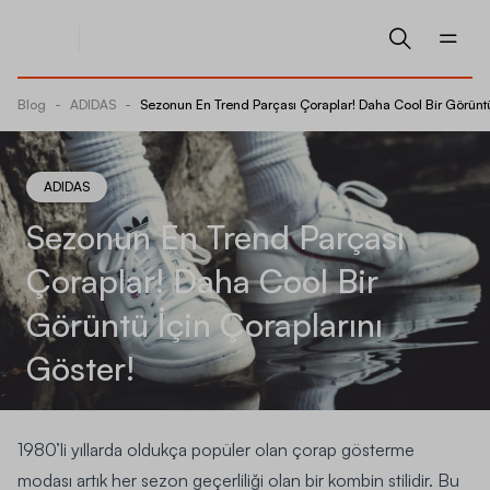
Blog
-
ADIDAS
-
Sezonun En Trend Parçası Çoraplar! Daha Cool Bir Görüntü 
ADIDAS
Sezonun En Trend Parçası
Çoraplar! Daha Cool Bir
Görüntü İçin Çoraplarını
Göster!
1980’li yıllarda oldukça popüler olan çorap gösterme
modası artık her sezon geçerliliği olan bir kombin stilidir. Bu