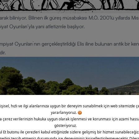
ak biliniyor. Bilinen ilk güreş müsabakası M.Ö. 200’lü yıllarda Mısı
at Oyunları’yla yani atletizmle başlıyor.
iyat Oyunları´nın gerçekleştirildiği Elis iline bulunan antik bir ken
ir.