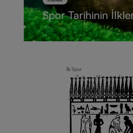
Efsaneler
Spor Tarihinin İlkler
İlk Spor