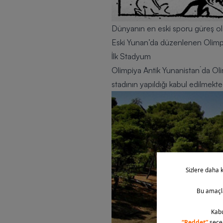
Dünyanın en eski sporu güreş olar
Eski Yunan’da düzenlenen Olimpiy
İlk Stadyum
Olimpiya Antik Yunanistan´da Olimp
stadının yapıldığı kabul edilmekted