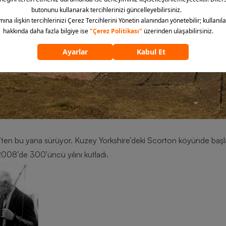
n bu yana sürüyor. Kuzey Yorkshire’deki Scorton köyünde başlay
008’de 300’üncü yılını kutladı.