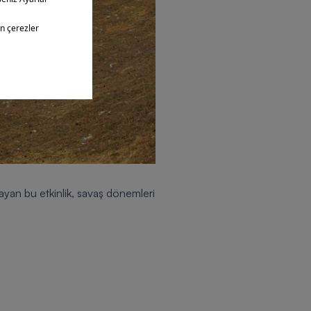
an bu etkinlik, savaş dönemleri