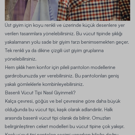
Üst giyim için koyu renkli ve üzerinde küçük desenlere yer
verilen tasarımlara yönelebilirsiniz. Bu vücut tipinde şıklığı
yakalamanın yolu sade bir giyim tarzı benimsemekten geçer.
Tek renkli ya da dikine çizgili üst giyim gruplarına
yönelebilirsiniz.
Hem şıklık hem konfor için pileli pantolon modellerine
gardırobunuzda yer verebilirsiniz. Bu pantolonları geniş
yakalı gömleklerle kombinleyebilirsiniz.
Basenli Vücut Tipi Nasıl Giyinmeli?
Kalça çevresi, göğüs ve bel çevresine göre daha büyük
olduğunda bu vücut tipi, kaşık olarak adlandırılır. Halk
arasında basenli vücut tipi olarak da bilinir. Omuzları
belirginleştiren ceket modelleri bu vücut tipine çok yakışır.
Kaşık vücut tipi pantolon seçimi yaparken bileğe doğru