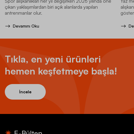
Spor alışkanlıkları her yıl değişirken 2026 yılında öne
Yaz me
çıkan yaklaşımlardan biri açık alanlarda yapılan
alışkan
antrenmanlar olur.
gösteri
Devamını Oku
De
Tıkla, en yeni ürünleri
hemen keşfetmeye başla!
İncele
E-Bülten