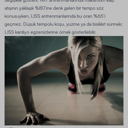
atışının yaklaşık %80’ine denk gelen bir tempo söz
konusuyken, LISS antrenmanlarında bu oran %65’i
geçmez.
Düşük tempolu koşu, yüzme ya da bisiklet sürmek;
LISS kardiyo egzersizlerine örnek gösterilebilir.