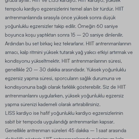
tempolu kardiyo egzersizlerini temel alan bir türdür. HIIT
antrenmanlarında sırasıyla önce yüksek sonra düşük
yoğunluklu egzersizler takip edilir.
Örneğin 60 saniye
boyunca koşu yaptıktan sonra 15 – 20 saniye dinlenilir.
Ardından bu set birkaç kez tekrarlanır.
HIIT antrenmanlarının
amacı, kalp ritmini yüksek tutarak yağ yakıcı etkiyi artırmak ve
kondisyonu yükseltmektir.
HIIT antrenmanlarının süresi,
genellikle 20 – 30 dakika arasındadır. Yüksek yoğunluklu
egzersiz yapma süresi, sporcuların sağlık durumuna ve
kondisyonuna bağlı olarak farklılık gösterebilir. Siz de HIIT
antrenmanlarını uygularken,
yüksek yoğunluklu egzersiz
yapma sürenizi kademeli olarak artırabilirsiniz.
LISS kardiyo ise hafif yoğunluklu kardiyo egzersizlerinin
sabit bir tempoda uygulandığı antrenmanları kapsar
.
Genellikle antrenman süreleri 45 dakika – 1 saat arasında
değişiklik gösterir. HIIT antrenmanlarında maksimum kalp