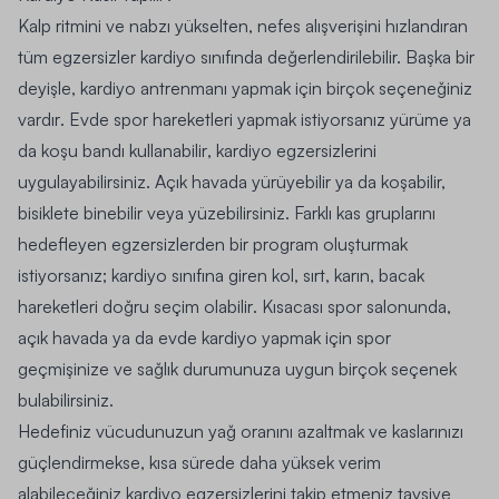
Kalp ritmini ve nabzı yükselten, nefes alışverişini hızlandıran
tüm egzersizler kardiyo sınıfında değerlendirilebilir. Başka bir
deyişle,
kardiyo antrenmanı yapmak için birçok seçeneğiniz
vardır
. Evde spor hareketleri yapmak istiyorsanız
yürüme ya
da koşu bandı kullanabilir
, kardiyo egzersizlerini
uygulayabilirsiniz.
Açık havada yürüyebilir ya da koşabilir,
bisiklete binebilir veya yüzebilirsiniz
. Farklı kas gruplarını
hedefleyen egzersizlerden bir program oluşturmak
istiyorsanız;
kardiyo sınıfına giren kol, sırt, karın, bacak
hareketleri doğru seçim olabilir
. Kısacası spor salonunda,
açık havada ya da
evde kardiyo yapmak için spor
geçmişinize ve sağlık durumunuza uygun birçok seçenek
bulabilirsiniz.
Hedefiniz vücudunuzun yağ oranını azaltmak ve kaslarınızı
güçlendirmekse, k
ısa sürede daha yüksek verim
alabileceğiniz kardiyo egzersizlerini takip etmeniz tavsiye