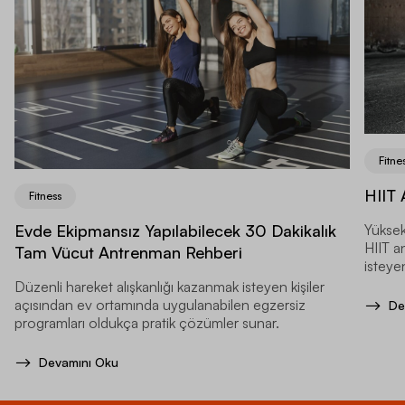
Fitne
HIIT 
Fitness
Evde Ekipmansız Yapılabilecek 30 Dakikalık
Yüksek
HIIT a
Tam Vücut Antrenman Rehberi
isteyen
Düzenli hareket alışkanlığı kazanmak isteyen kişiler
açısından ev ortamında uygulanabilen egzersiz
De
programları oldukça pratik çözümler sunar.
Devamını Oku