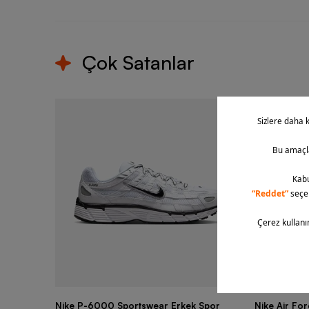
Çok Satanlar
Nike P-6000 Sportswear Erkek Spor
Nike Air Fo