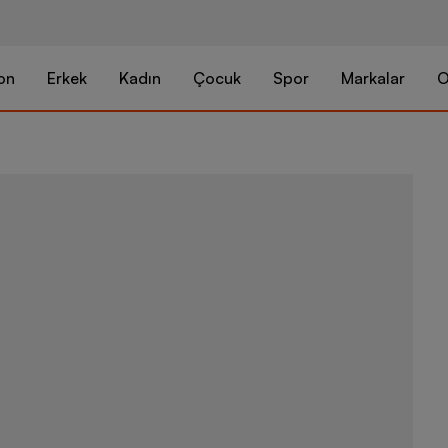
on
Erkek
Kadın
Çocuk
Spor
Markalar
O
Vans Sportsw