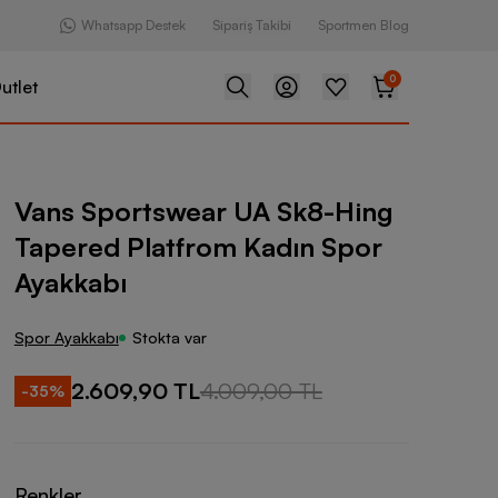
Whatsapp Destek
Sipariş Takibi
Sportmen Blog
0
utlet
ear UA Sk8-Hing Tapered Platfrom Kadın Spor Ayakkabı
Vans Sportswear UA Sk8-Hing
Tapered Platfrom Kadın Spor
Ayakkabı
Spor Ayakkabı
Stokta var
2.609,90 TL
4.009,00 TL
-
35
%
Renkler