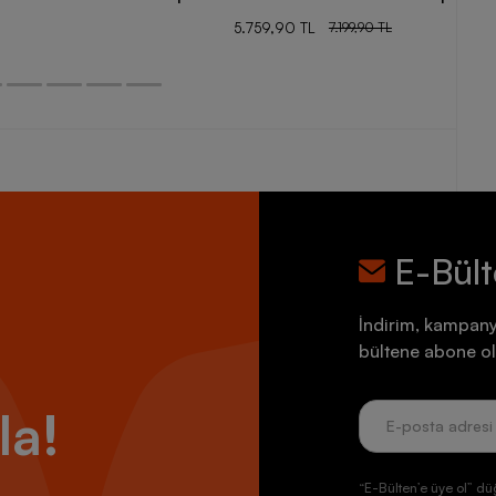
5.759,90 TL
7.199,90 TL
E-Bül
İndirim, kampany
bültene abone ol
la!
“E-Bülten’e üye ol” dü