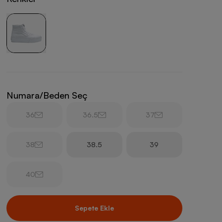
Numara/Beden Seç
36
36.5
37
38
38.5
39
40
Sepete Ekle