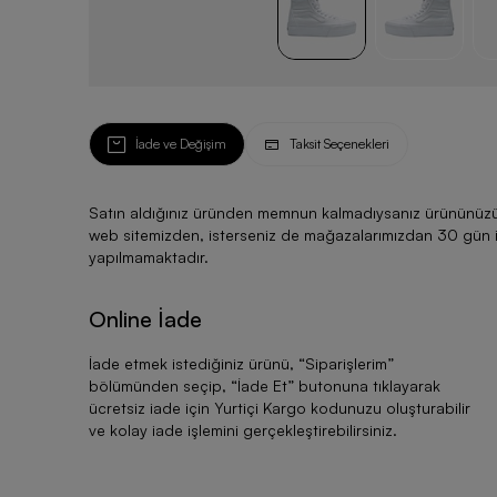
İade ve Değişim
Taksit Seçenekleri
Satın aldığınız üründen memnun kalmadıysanız ürününüzü ku
web sitemizden, isterseniz de mağazalarımızdan 30 gün için
yapılmamaktadır.
Online İade
İade etmek istediğiniz ürünü, “
Siparişlerim
”
bölümünden seçip, “
İade Et
” butonuna tıklayarak
ücretsiz iade için Yurtiçi Kargo kodunuzu oluşturabilir
ve kolay iade işlemini gerçekleştirebilirsiniz.