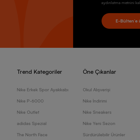
aydınlatma metnini kab
E-Bülten’e 
Trend Kategoriler
Öne Çıkanlar
Nike Erkek Spor Ayakkabı
Okul Alışverişi
Nike P-6000
Nike İndirimi
Nike Outlet
Nike Sneakers
adidas Spezial
Nike Yeni Sezon
The North Face
Sürdürülebilir Ürünler