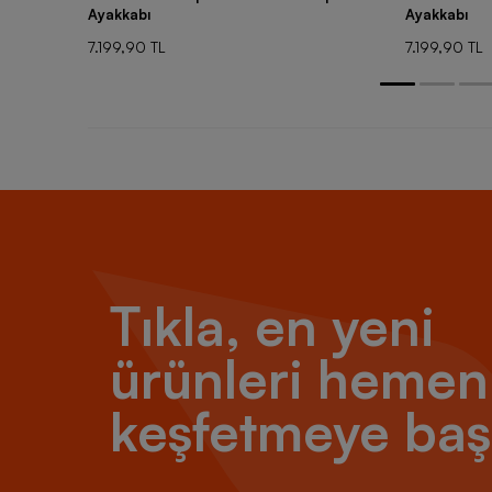
Ayakkabı
Ayakkabı
7.199,90 TL
7.199,90 TL
Tıkla, en yeni
ürünleri hemen
keşfetmeye baş