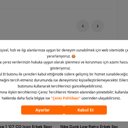
rce 1 '07 CO Icon Erkek Spor
Nike Dunk Low Retro Erkek Spor Aya