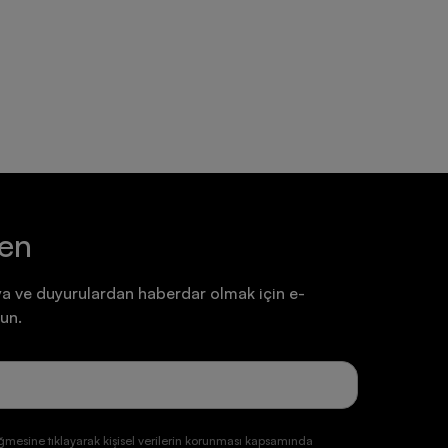
Ayakkabı
Ayakkabı
7.199,90 TL
7.199,90 TL
ten
a ve duyurulardan haberdar olmak için e-
un.
ğmesine tıklayarak kişisel verilerin korunması kapsamında