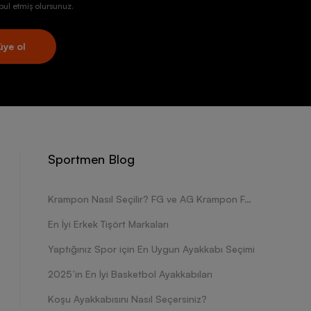
ul etmiş olursunuz.
üye ol
Sportmen Blog
Krampon Nasıl Seçilir? FG ve AG Krampon Farkları Nelerdir?
En İyi Erkek Tişört Markaları
Yaptığınız Spor için En Uygun Ayakkabı Seçimi
2025’in En İyi Basketbol Ayakkabıları
Koşu Ayakkabısını Nasıl Seçersiniz?