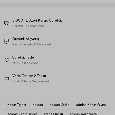
5.000 TL Üzeri Kargo Ücretsiz
Ücretsiz Teslimat Fırsatı
Güvenli Alışveriş
Resmi Tedarikçi Güvencesi
Ücretsiz İade
30 Gün İçerisinde
Vade Farksız 2 Taksit
Farklı Ödeme Seçenekleri
Kadın Tişört
adidas
adidas Kadın
adidas Kadın Giyim
adidas Kadın Tişört
adidas Koşu
adidas Aeroready