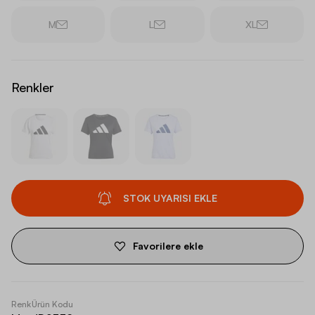
M
L
XL
Renkler
STOK UYARISI EKLE
Favorilere ekle
Renk
Ürün Kodu