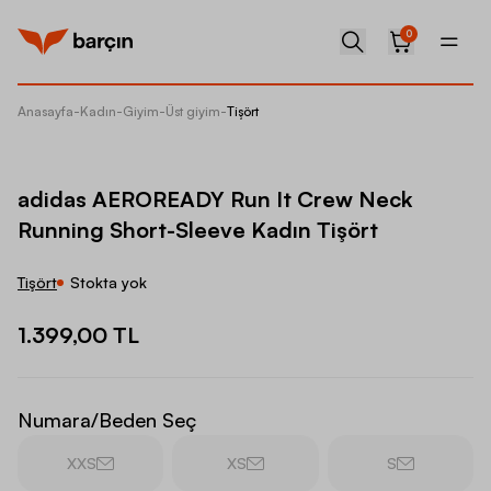
0
Anasayfa
-
Kadın
-
Giyim
-
Üst giyim
-
Tişört
adidas 
adidas AEROREADY Run It Crew Neck
Running Short-Sleeve Kadın Tişört
Tişört
Stokta yok
1.399,00 TL
Numara/Beden Seç
XXS
XS
S