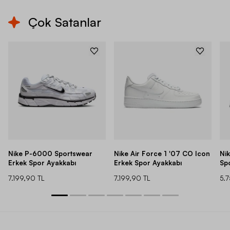
Çok Satanlar
Nike P-6000 Sportswear
Nike Air Force 1 '07 CO Icon
Ni
Erkek Spor Ayakkabı
Erkek Spor Ayakkabı
Sp
7.199,90 TL
7.199,90 TL
5.