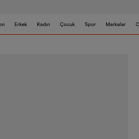
on
Erkek
Kadın
Çocuk
Spor
Markalar
O
adidas Galax