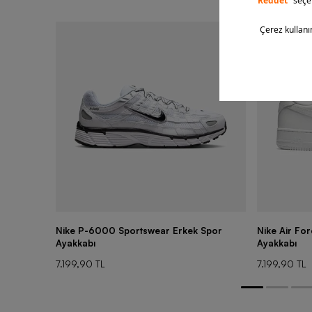
Nike P-6000 Sportswear Erkek Spor
Nike Air Fo
Ayakkabı
Ayakkabı
7.199,90 TL
7.199,90 TL