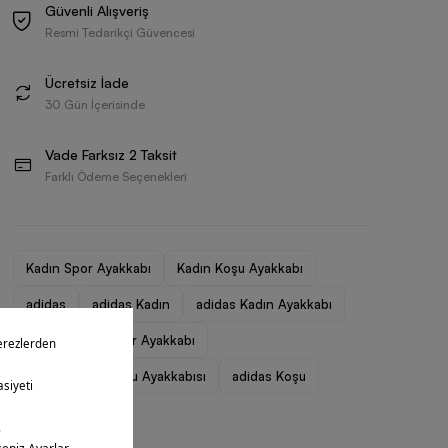
Güvenli Alışveriş
Resmi Tedarikçi Güvencesi
Ücretsiz İade
30 Gün İçerisinde
Vade Farksız 2 Taksit
Farklı Ödeme Seçenekleri
Kadın Spor Ayakkabı
Kadın Koşu Ayakkabı
adidas
adidas Kadın
adidas Kadın Ayakkabı
adidas Kadın Spor Ayakkabı
adidas Kadın Koşu Ayakkabısı
adidas Koşu