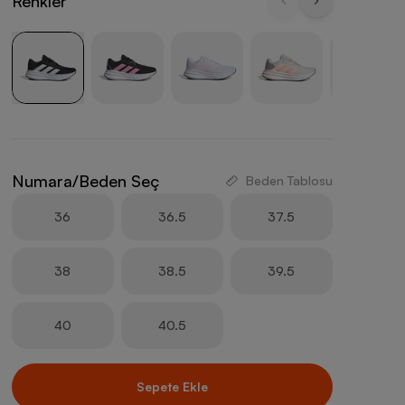
Renkler
Numara/Beden Seç
Beden Tablosu
36
36.5
37.5
38
38.5
39.5
40
40.5
Sepete Ekle