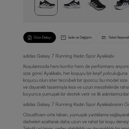
Ürün Detayı
İade ve Değişim
Taksit Seçenek
adidas Galaxy 7 Running Kadın Spor Ayakkabı
Koşularınızda hem konfor hem de performans arıyors
size göre! Ayakkabı, her koşuyu bir keşif yolculuğuna d
koşucu olun ister tecrübeli bir sporcu; bu model size i
ve dayanıklı tasarımıyla kısa ve uzun mesafelerde raha
boyunca yumuşak bir destek verir ve ilk adımlarınızdan 
adidas Galaxy 7 Running Kadın Spor Ayakkabısının Öne
Cloudfoam orta taban, yumuşak yastıklama sağlayara
darbeleri azaltarak daha uzun ve rahat bir koşu deney
Tekstil üst kısım, nefes alabilirliği ve dayanıklılığı bir