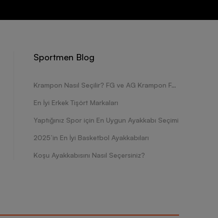
Sportmen Blog
Krampon Nasıl Seçilir? FG ve AG Krampon Farkları Nelerdir?
En İyi Erkek Tişört Markaları
Yaptığınız Spor için En Uygun Ayakkabı Seçimi
2025’in En İyi Basketbol Ayakkabıları
Koşu Ayakkabısını Nasıl Seçersiniz?