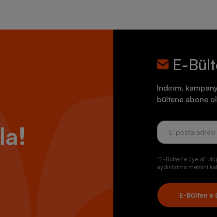
E-Bül
İndirim, kampany
bültene abone ol
la!
“E-Bülten’e üye ol” dü
aydınlatma metnini kab
E-Bülten’e 