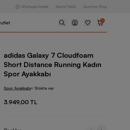
Whatsapp Destek
Sipariş Takibi
Sportmen Blog
0
utlet
y 7 Cloudfoam Short Distance Running Kadın Spor Ayakkabı
adidas Galaxy 7 Cloudfoam
Short Distance Running Kadın
Spor Ayakkabı
Spor Ayakkabı
Stokta var
3.949,00 TL