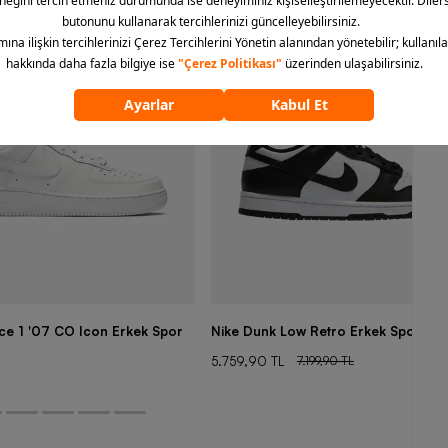
rce 1 '07 CO Icon Erkek Spor
Nike Dunk Low Retro Erkek Spor Aya
5.759,90 TL
7.199,90 TL