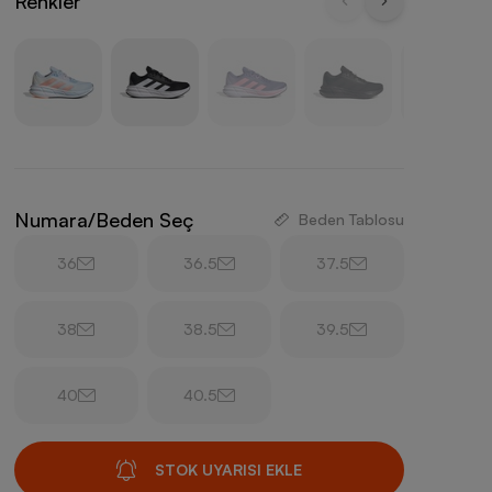
Renkler
Numara/Beden Seç
Beden Tablosu
36
36.5
37.5
38
38.5
39.5
40
40.5
STOK UYARISI EKLE