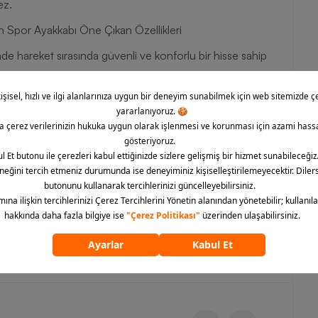
ez.
 Spor Ayakkabı Öne Çıkan Özellikleri
nde hareket sırasında güvenli ve konforlu bir hisse sahip
ayarlayabilir, daha iyi bir uyum elde edebilirsiniz.
, ayağı tahriş etmeden konforlu bir his verir.
ak 22 mm)
 olan model, doğaya duyarlı bir seçenek sunar.
zersizlerinizde ihtiyacınız olan konforu deneyimlemek
oad Running Kadın Spor Ayakkabı modelini tercih
ntajlarıyla ulaşabilirsiniz.
ümünü göster