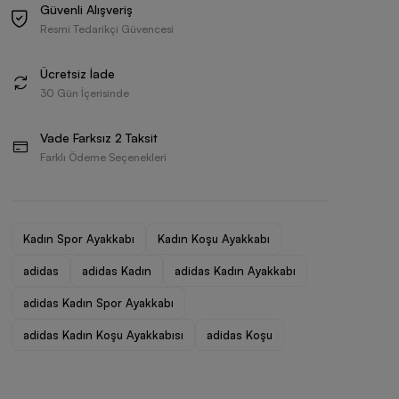
Güvenli Alışveriş
Resmi Tedarikçi Güvencesi
Ücretsiz İade
30 Gün İçerisinde
Vade Farksız 2 Taksit
Farklı Ödeme Seçenekleri
Kadın Spor Ayakkabı
Kadın Koşu Ayakkabı
adidas
adidas Kadın
adidas Kadın Ayakkabı
adidas Kadın Spor Ayakkabı
adidas Kadın Koşu Ayakkabısı
adidas Koşu