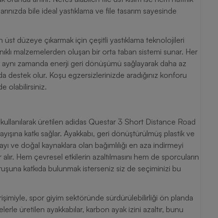
ınızda bile ideal yastıklama ve file tasarım sayesinde
üst düzeye çıkarmak için çeşitli yastıklama teknolojileri
nıklı malzemelerden oluşan bir orta taban sistemi sunar. Her
em aynı zamanda enerji geri dönüşümü sağlayarak daha az
 destek olur. Koşu egzersizlerinizde aradığınız konforu
 olabilirsiniz.
llanılarak üretilen adidas Questar 3 Short Distance Road
ışına katkı sağlar. Ayakkabı, geri dönüştürülmüş plastik ve
ayı ve doğal kaynaklara olan bağımlılığı en aza indirmeyi
alır. Hem çevresel etkilerin azaltılmasını hem de sporcuların
uşuna katkıda bulunmak isterseniz siz de seçiminizi bu
irişimiyle, spor giyim sektöründe sürdürülebilirliği ön planda
rle üretilen ayakkabılar, karbon ayak izini azaltır, bunu