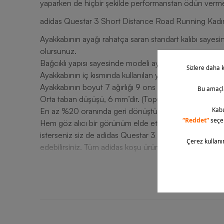
yaparken de hiçbir şekilde performanstan ödün verm
adidas Questar 3 Short Distance Road Running Kadın
Ayakkabının ayağı rahatça saran standart kalıbı sayesi
olursunuz.
Bağcıklı yapısı sayesinde modeli ayağınıza göre kolayca 
Ayakkabının iç kısmında kullanılan yumuşak tekstil astar
Ayakkabının boyut 7 ağırlığı 9 ons olarak ölçülmüştür.
Orta taban düşüşü, 6 mm’dir. (Topuk 28 mm / Ön ay
En az %20 oranında geri dönüştürülmüş içeriğe sahip
Hem göz alıcı bir görünüm elde etmek hem de koşu eg
isterseniz siz de adidas Questar 3 Short Distance R
edebilirsiniz. Tüm adidas koşu ürünlerine Barcin.com ava
T