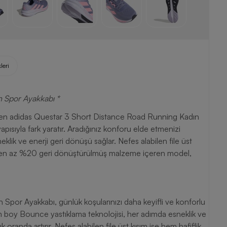
leri
n Spor Ayakkabı *
tiren adidas Questar 3 Short Distance Road Running Kadın
yapısıyla fark yaratır. Aradığınız konforu elde etmenizi
ik ve enerji geri dönüşü sağlar. Nefes alabilen file üst
da, en az %20 geri dönüştürülmüş malzeme içeren model,
por Ayakkabı, günlük koşularınızı daha keyifli ve konforlu
am boy Bounce yastıklama teknolojisi, her adımda esneklik ve
randa artırır. Nefes alabilen file üst kısım ise hem hafiflik