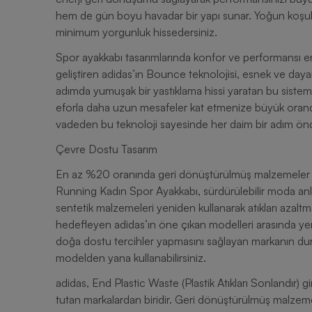
hem de gün boyu havadar bir yapı sunar. Yoğun koşular
minimum yorgunluk hissedersiniz.
Spor ayakkabı tasarımlarında konfor ve performansı en 
geliştiren adidas’ın Bounce teknolojisi, esnek ve daya
adımda yumuşak bir yastıklama hissi yaratan bu sist
eforla daha uzun mesafeler kat etmenize büyük oranda
vadeden bu teknoloji sayesinde her daim bir adım önde
Çevre Dostu Tasarım
En az %20 oranında geri dönüştürülmüş malzemeler ku
Running Kadın Spor Ayakkabı, sürdürülebilir moda anlay
sentetik malzemeleri yeniden kullanarak atıkları azaltm
hedefleyen adidas’ın öne çıkan modelleri arasında yer 
doğa dostu tercihler yapmasını sağlayan markanın dur
modelden yana kullanabilirsiniz.
adidas, End Plastic Waste (Plastik Atıkları Sonlandır) g
tutan markalardan biridir. Geri dönüştürülmüş malzemele