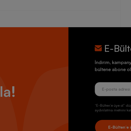
E-Bül
İndirim, kampany
bültene abone ol
la!
“E-Bülten’e üye ol” dü
aydınlatma metnini kab
E-Bülten’e 