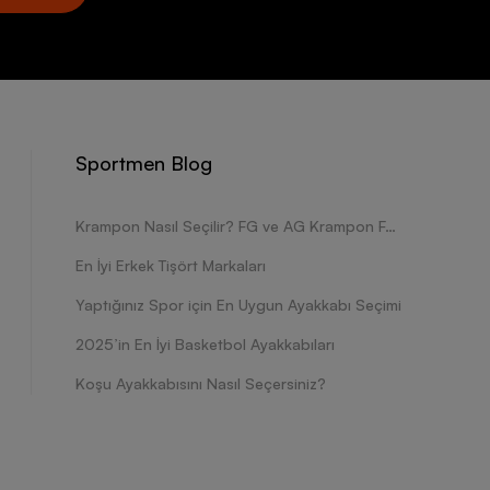
Sportmen Blog
Krampon Nasıl Seçilir? FG ve AG Krampon Farkları Nelerdir?
En İyi Erkek Tişört Markaları
Yaptığınız Spor için En Uygun Ayakkabı Seçimi
2025’in En İyi Basketbol Ayakkabıları
Koşu Ayakkabısını Nasıl Seçersiniz?