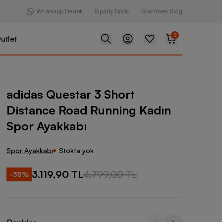
Whatsapp Destek
Sipariş Takibi
Sportmen Blog
0
utlet
ar 3 Short Distance Road Running Kadın Spor Ayakkabı
adidas Questar 3 Short
Distance Road Running Kadın
Spor Ayakkabı
Spor Ayakkabı
Stokta yok
3.119,90 TL
4.799,00 TL
-
35
%