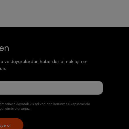
ten
a ve duyurulardan haberdar olmak için e-
un.
ğmesine tıklayarak kişisel verilerin korunması kapsamında
ul etmiş olursunuz.
üye ol