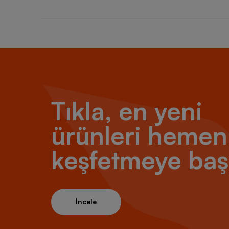
Tıkla, en yeni
ürünleri hemen
keşfetmeye baş
İncele