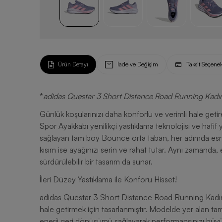
Ürün Detayı
İade ve Değişim
Taksit Seçenek
*
adidas Questar 3 Short Distance Road Running Kadı
Günlük koşularınızı daha konforlu ve verimli hale ge
Spor Ayakkabı yenilikçi yastıklama teknolojisi ve hafif 
sağlayan tam boy Bounce orta taban, her adımda esnekl
kısım ise ayağınızı serin ve rahat tutar. Aynı zaman
sürdürülebilir bir tasarım da sunar.
İleri Düzey Yastıklama ile Konforu Hisset!
adidas Questar 3 Short Distance Road Running Kadın S
hale getirmek için tasarlanmıştır. Modelde yer alan t
enerji geri dönüşümü sağlayarak performansınızı büyük o