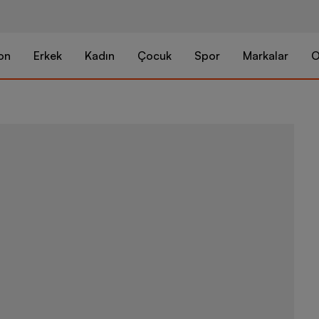
on
Erkek
Kadın
Çocuk
Spor
Markalar
O
adidas Quest