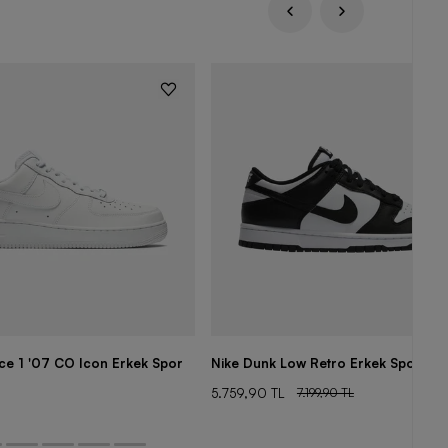
rce 1 '07 CO Icon Erkek Spor
Nike Dunk Low Retro Erkek Spor Aya
5.759,90 TL
7.199,90 TL