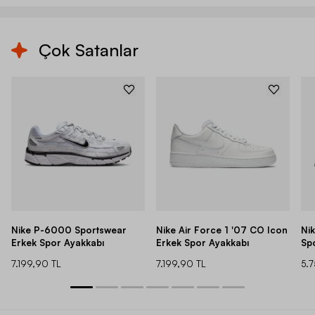
Çok Satanlar
Nike P-6000 Sportswear
Nike Air Force 1 '07 CO Icon
Ni
Erkek Spor Ayakkabı
Erkek Spor Ayakkabı
Sp
7.199,90 TL
7.199,90 TL
5.