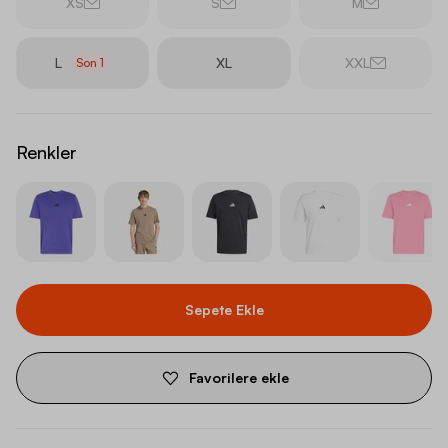
XS
S
M
L
XL
XXL
Son
1
Renkler
Sepete Ekle
Favorilere ekle