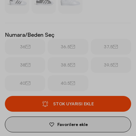
Numara/Beden Seç
36
36.5
37.5
38
38.5
39.5
40
40.5
STOK UYARISI EKLE
Favorilere ekle