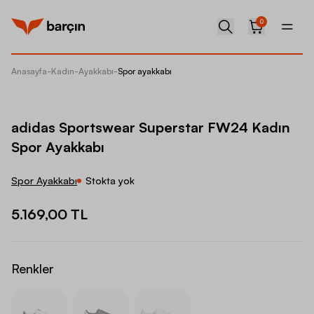
0
Anasayfa
-
Kadın
-
Ayakkabı
-
Spor ayakkabı
adidas 
adidas Sportswear Superstar FW24 Kadın
Spor Ayakkabı
Spor Ayakkabı
Stokta yok
5.169,00 TL
Renkler