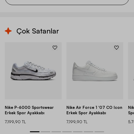
Çok Satanlar
Nike P-6000 Sportswear
Nike Air Force 1 '07 CO Icon
Ni
Erkek Spor Ayakkabı
Erkek Spor Ayakkabı
Sp
7.199,90 TL
7.199,90 TL
5.