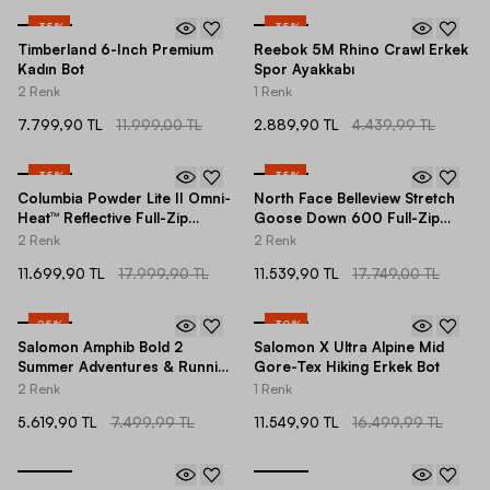
-
35
%
-
35
%
Timberland 6-Inch Premium
Reebok 5M Rhino Crawl Erkek
Kadın Bot
Spor Ayakkabı
2 Renk
1 Renk
7.799,90 TL
11.999,00 TL
2.889,90 TL
4.439,99 TL
-
35
%
-
35
%
Columbia Powder Lite II Omni-
North Face Belleview Stretch
Heat™ Reflective Full-Zip
Goose Down 600 Full-Zip
Hoodie Erkek Mont
Hoodie Erkek Mont
2 Renk
2 Renk
11.699,90 TL
17.999,90 TL
11.539,90 TL
17.749,00 TL
-
25
%
-
30
%
Salomon Amphib Bold 2
Salomon X Ultra Alpine Mid
Summer Adventures & Running
Gore-Tex Hiking Erkek Bot
Erkek Spor Ayakkabı
2 Renk
1 Renk
5.619,90 TL
7.499,99 TL
11.549,90 TL
16.499,99 TL