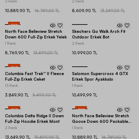
Erkek Mont
Hoodie Erkek Mont
2 Renk
2 Renk
10.889,90 TL
16.749,00 TL
8.609,90 TL
13.249,00 TL
-
35
%
North Face Belleview Stretch
Skechers Go Walk Arch Fit
Down 600 Full-Zip Erkek Yelek
Outdoor Erkek Bot
1 Renk
2 Renk
8.769,90 TL
13.499,00 TL
10.999,00 TL
-
30
%
Columbia Fast Trek™ II Fleece
Salomon Supercross 4 GTX
Full-Zip Erkek Ceket
Erkek Spor Ayakkabı
13 Renk
1 Renk
3.849,90 TL
5.499,90 TL
10.499,99 TL
-
30
%
-
35
%
Columbia Delta Ridge II Down
North Face Belleview Stretch
Full-Zip Hoodie Erkek Mont
Goose Down 600 Packable
Full-Zip Erkek Mont
2 Renk
1 Renk
13.649,90 TL
19.499,90 TL
10.889,90 TL
16.749,00 TL