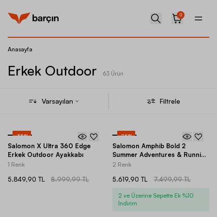
0
Anasayfa
Erkek Outdoor
63 Ürün
Varsayılan
Filtrele
-
35
%
-
25
%
Salomon X Ultra 360 Edge
Salomon Amphib Bold 2
Erkek Outdoor Ayakkabı
Summer Adventures & Running
Erkek Spor Ayakkabı
1 Renk
2 Renk
5.849,90 TL
8.999,99 TL
5.619,90 TL
7.499,99 TL
2 ve Üzerine Sepette Ek %10
İndirim