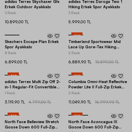
adidas Terrex Skychaser Gtx
adidas Terrex Daroga Two 1
Erkek Outdoor Ayakkabı
Hiking Erkek Spor Ayakkabı
3 Renk
3 Renk
10.899,00 TL
5.999,00 TL
-
35
%
Skechers Escape Plan Erkek
Timberland Sportswear Mid
Spor Ayakkabı
Lace Up Gore-Tex Hiking
Erkek Bot
8 Renk
2 Renk
6.899,00 TL
6.889,90 TL
10.599,00 TL
-
35
%
-
35
%
adidas Terrex Multi Zip Off 2-
Columbia Omni-Heat Reflective
in-1 Regular-Fit Convertible
Powder Lite II Full-Zip Erkek
Hiking Erkek Pantolon
Mont
1 Renk
2 Renk
3.119,90 TL
4.799,00 TL
11.049,90 TL
16.999,90 TL
-
35
%
-
35
%
North Face Belleview Stretch
North Face Aconcagua III
Goose Down 600 Full-Zip
Goose Down 600 Full-Zip