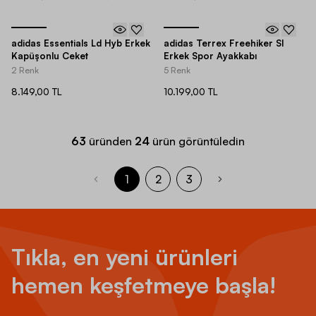
adidas Essentials Ld Hyb Erkek
adidas Terrex Freehiker Sl
Kapüşonlu Ceket
Erkek Spor Ayakkabı
2 Renk
5 Renk
8.149,00 TL
10.199,00 TL
63
üründen
24
ürün görüntüledin
1
2
3
Tıkla, en yeni ürünleri
hemen keşfetmeye başla!