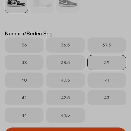
Numara/Beden Seç
36
36.5
37.5
38
38.5
39
40
40.5
41
42
42.5
43
44
44.5