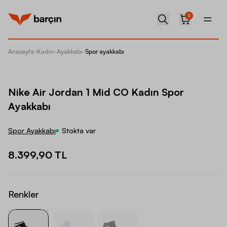
0
Anasayfa
-
Kadın
-
Ayakkabı
-
Spor ayakkabı
Nike Ai
Nike Air Jordan 1 Mid CO Kadın Spor
Ayakkabı
Spor Ayakkabı
Stokta var
8.399,90 TL
Renkler