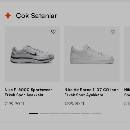
Çok Satanlar
Nike P-6000 Sportswear
Nike Air Force 1 '07 CO Icon
Ni
Erkek Spor Ayakkabı
Erkek Spor Ayakkabı
Sp
7.199,90 TL
7.199,90 TL
5.