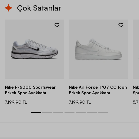
Çok Satanlar
Nike P-6000 Sportswear
Nike Air Force 1 '07 CO Icon
Ni
Erkek Spor Ayakkabı
Erkek Spor Ayakkabı
Sp
7.199,90 TL
7.199,90 TL
5.