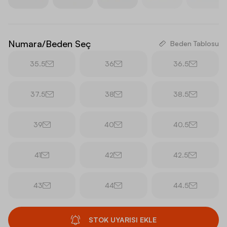
Numara/Beden Seç
Beden Tablosu
35.5
36
36.5
37.5
38
38.5
39
40
40.5
41
42
42.5
43
44
44.5
STOK UYARISI EKLE