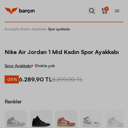
0
Anasayfa
-
Kadın
-
Ayakkabı
-
Spor ayakkabı
Nike Ai
Nike Air Jordan 1 Mid Kadın Spor Ayakkabı
Spor Ayakkabı
Stokta yok
6.289,90 TL
8.399,90 TL
-
25
%
Renkler