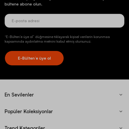
bültene abone olun.
“E-Bülten’e üye ol” düğmesine tıklayarak kişisel verilerin korunması
kapsamında aydınlatma metnini kabul etmiş olursunuz.
E-Bülten’e üye ol
En Sevilenler
Popüler Koleksiyonlar
Trend Kategoriler