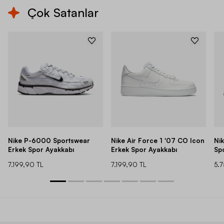
Çok Satanlar
Nike P-6000 Sportswear
Nike Air Force 1 '07 CO Icon
Ni
Erkek Spor Ayakkabı
Erkek Spor Ayakkabı
Sp
7.199,90 TL
7.199,90 TL
5.