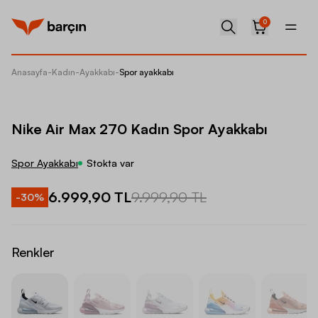
0
Anasayfa
-
Kadın
-
Ayakkabı
-
Spor ayakkabı
Nike Ai
Nike Air Max 270 Kadın Spor Ayakkabı
Spor Ayakkabı
Stokta var
6.999,90 TL
9.999,90 TL
-
30
%
Renkler