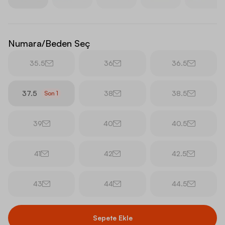
Numara/Beden Seç
35.5
36
36.5
37.5
38
38.5
Son
1
39
40
40.5
41
42
42.5
43
44
44.5
Sepete Ekle