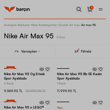
0
Anasayfa
-
Markalar
-
Nike
-
Koleksiyonlar
-
Günlük
-
Air max
-
Air max 95
Nike Air Max 95
5 Ürün
Varsayılan
Filtrele
-
15
%
Nike Air Max 95 Og Erkek
Nike Air Max 95 Bb SE Kadın
Spor Ayakkabı
Spor Ayakkabı
2 Renk
1 Renk
9.349,90 TL
10.999,90 TL
11.999,90 TL
-
15
%
Nike Air Max 95 x LEGO®
Yeni