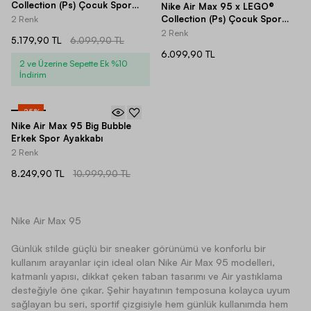
Collection (Ps) Çocuk Spor
Nike Air Max 95 x LEGO®
Ayakkabı
Collection (Ps) Çocuk Spor
2 Renk
Ayakkabı
2 Renk
5.179,90 TL
6.099,90 TL
6.099,90 TL
2 ve Üzerine Sepette Ek %10
İndirim
-
25
%
Nike Air Max 95 Big Bubble
Erkek Spor Ayakkabı
2 Renk
8.249,90 TL
10.999,90 TL
Nike Air Max 95
Günlük stilde güçlü bir sneaker görünümü ve konforlu bir
kullanım arayanlar için ideal olan Nike Air Max 95 modelleri,
katmanlı yapısı, dikkat çeken taban tasarımı ve Air yastıklama
desteğiyle öne çıkar. Şehir hayatının temposuna kolayca uyum
sağlayan bu seri, sportif çizgisiyle hem günlük kullanımda hem