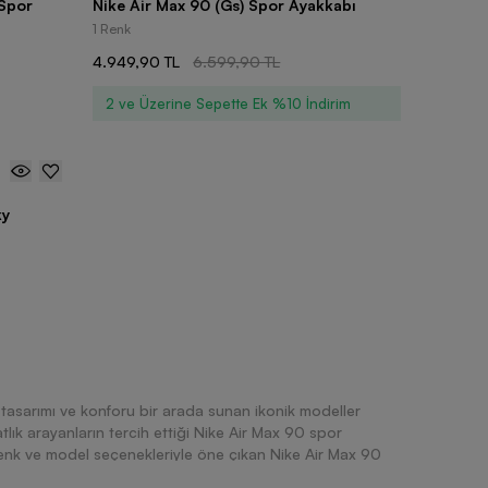
 Spor
Nike Air Max 90 (Gs) Spor Ayakkabı
1 Renk
4.949,90 TL
6.599,90 TL
2 ve Üzerine Sepette Ek %10 İndirim
ky
 tasarımı ve konforu bir arada sunan ikonik modeller
lık arayanların tercih ettiği Nike Air Max 90 spor
 renk ve model seçenekleriyle öne çıkan Nike Air Max 90
k kullanımda sağladığı konfor, dayanıklı yapısı ve dikkat