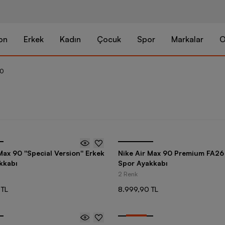
on
Erkek
Kadın
Çocuk
Spor
Markalar
O
90
Max 90 ''Special Version'' Erkek
Nike Air Max 90 Premium FA26
kkabı
Spor Ayakkabı
2 Renk
 TL
8.999,90 TL
-
25
%