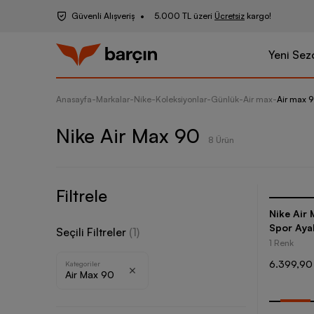
Güvenli Alışveriş
5.000 TL üzeri
Ücretsiz
kargo!
Yeni Sez
Anasayfa
-
Markalar
-
Nike
-
Koleksiyonlar
-
Günlük
-
Air max
-
Air max 
Nike Air Max 90
8 Ürün
Filtrele
Nike Air 
Spor Aya
Seçili Filtreler
(
1
)
1 Renk
6.399,90
Kategoriler
Air Max 90
-
30
%