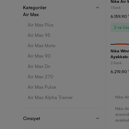
Nike Air
Kategoriler
1 Renk
Air Max
6.159,90 
Air Max Plus
2 ve Üze
Air Max 95
Air Max Moto
-
25
%
Nike Wmn
Air Max 90
Ayakkabı
2 Renk
Air Max Dn
6.219,90 
Air Max 270
Air Max Pulse
Air Max Alpha Trainer
Nike Ai
Nike Ai
arasınd
Cinsiyet
ayakkab
serisin