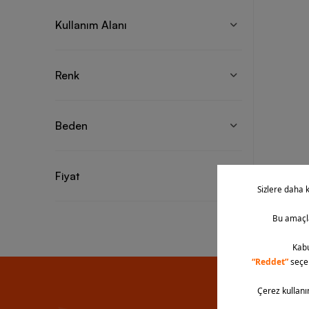
çekici 
model h
Kullanım Alanı
kullanı
Nike A
Renk
Nike Ai
Max 90,
beğenis
Beden
rahat k
artırır
Tasarım
güçlü b
Fiyat
fonksiy
Nike 
Nike Ai
teknolo
yapıları
sunar. 
vazgeçi