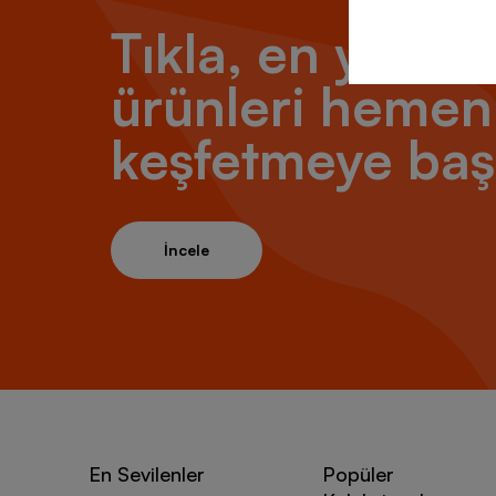
Nike Ai
Tıkla, en yeni
Nike Ai
seçenek
ürünleri hemen
Nike Ai
keşfetmeye baş
Nike Ai
Nike A
Nike 
İncele
Nike Ai
herkes 
Nike A
Popüler
sıralana
Popüler
Standar
Farklı 
En Sevilenler
Popüler
sunabili