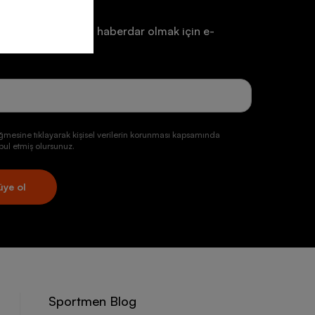
a ve duyurulardan haberdar olmak için e-
r. Günlük kombinlerde rahatlıkla kullanılabilen
r alır.
un.
kleri stil sahibi görünüm oluşturmanıza yardımcı olur.
an tasarımlara yer verilir.
ğmesine tıklayarak kişisel verilerin korunması kapsamında
ul etmiş olursunuz.
akta kalan, yürüyüş yapan ve stiline önem veren
nıcı kitlesine hitap eder.
üye ol
rekenler
lırken dikkat edilmesi gerekenler şu şekilde
i bulunan yerlerden satın alma yapılması tavsiye edilir.
losu kullanılması çok önemlidir.
ek seçim yapılması konfor açısından büyük avantaj
Sportmen Blog