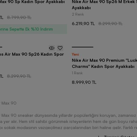
 Max 90 Sp Kadın Spor Ayakkabı
Nike Air Max 90 Sp26 M Erkek
Ayakkabı
2 Renk
TL
8.799,90 TL
6.219,90 TL
8.299,90 TL
rine Sepette Ek %10 İndirim
s Air Max 90 Sp26 Kadın Spor
Yeni
Nike Air Max 90 Premium ''Luc
Charms'' Kadın Spor Ayakkabı
1 Renk
TL
8.299,90 TL
8.999,90 TL
r Max 90
r Max 90 sneaker dünyasında yıllardır popülerliğini koruyan, zamansız
a yer alır. Hem stil sahibi görünmek isteyenlerin hem de gün boyu rahat
ı sokak modasının vazgeçilmez parçalarından biri haline gelir. Farklı
de, erkek ve kadın kullanıcılar için geniş ürün yelpazesi bulunur. Günlü