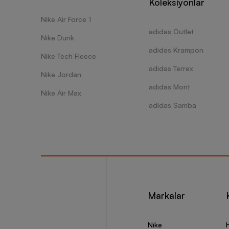
Satın a
Koleksiyonlar
Bakım v
Nike Air Force 1
sunabili
Barcin.
adidas Outlet
Nike Dunk
sürdüreb
adidas Krampon
Nike Tech Fleece
Nike 
adidas Terrex
Nike Jordan
Nike Ai
adidas Mont
Nike Air Max
Kısa me
adidas Samba
Nike Ai
Standar
Nike Ai
Kalitel
Nike Ai
Tam kal
Markalar
büyük te
Nike Ai
Nike
Renk se