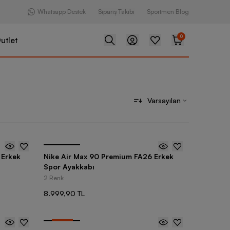
Whatsapp Destek
Sipariş Takibi
Sportmen Blog
0
utlet
Varsayılan
 Erkek
Nike Air Max 90 Premium FA26 Erkek
Spor Ayakkabı
2 Renk
8.999,90 TL
-
25
%