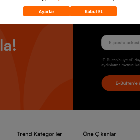
r Max 90 Erkek Modelleri
İndirim, kampany
r Max 90 erkek seçkisi daha çok sade ve güçlü renk tonlarıyla öne çıka
ler aynı zamanda spor şıklığı tamamlayan önemli bir parça arasında ye
bültene abone ol
r Max 90 Kadın Modelleri
la!
r Max 90 kadın modellerinde canlı, enerjik ve dikkat çekici renk seçene
ir Max 90 kadın
koleksiyonunda spor, günlük, ofis kombinlerini tamamlay
Air Max 90 Spor Ayakkabı Kimler İçin Uygun?
“E-Bülten’e üye ol” dü
aydınlatma metnini kab
r Max 90 spor ayakkabı,günlük hayatında konfor arayan, uzun süre ay
için uygundur. Bu yönüyle Nike Air Max 90 spor ayakkabı geniş bir kulla
E-Bülten’e 
ir Max 90 Spor Ayakkabı Satın Alırken Dikkat Edilmesi Ge
, rahat, sportif şıklık sağlayan Nike Air Max 90 spor ayakkabıyı satın a
bilir:
 spor ayakkabı modelleri arasında yer aldığından orijinal ürün garantis
t kalıp olarak tasarlanan modelde doğru numara seçimi için beden tab
malzemelerden tasarlanan üst yüzeyde kullanım amacı, alanı belirlener
Trend Kategoriler
Öne Çıkanlar
r.