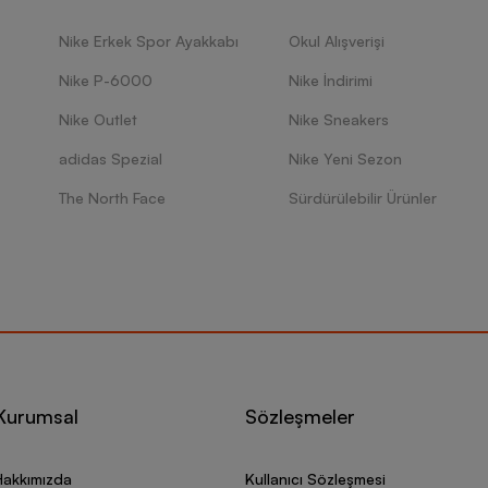
lma öncesi kullanıcı yorumlarını inceleyerek doğru tercihlerde bulunabil
e temizlik koşullarını dikkatlice inceleyerek satın alma sonrası spor 
Nike Erkek Spor Ayakkabı
Okul Alışverişi
rsiniz.
com üzerinden Nike Air Max 90 spor ayakkabı modellerine ulaşabilir, orij
Nike P-6000
Nike İndirimi
ilirsiniz.
Nike Outlet
Nike Sneakers
Air Max 90 Spor Ayakkabı Hakkında Sıkça Sorulan Sorular
adidas Spezial
Nike Yeni Sezon
r Max 90 ile koşu yapılır mı?
The North Face
Sürdürülebilir Ürünler
safeler için uygun olan seçenekler profesyonel koşular için önerilmez
r Max 90 su geçirir mi?
t modeller suya maksimum düzeyde dayanıklı değildir. Yağmurlu haval
r Max 90 uzun süre yürüyüş için uygun mu?
i üretim malzemeleri, konfor sunan özel detayları sayesinde uzun yürüyü
r Max 90 kalıbı dar mı?
ıp olarak tasarlanan Nike Air Max 90 koleksiyonunda yarım numara seç
Kurumsal
Sözleşmeler
rcih edilebilir.
r Max 90 günlük kullanım için uygun mu?
Hakkımızda
Kullanıcı Sözleşmesi
çenekleri, taban yapısı, rahat kalıbı ile günlük kullanım için en çok ter