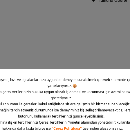
Tümünü Göster
tasarımıyla öne çıkan spor ayakkabı aynı zamanda performansı ile de ilg
em stil hem de performans beklentilerini karşılar. Nike Air Max 90 gün
m alanı sunarak her stile kolayca uyum sağlar.
ir Max 90 Özellikleri
r Max 90, konfor ve dayanıklılığı bir araya getiren yapısıyla öne çıkar. 
 zamansız tasarım detayları ile dikkat çeker. Nike Air Max 90 özellikleri
i toplar. Topuk kısmında yer alan Air yastıklama teknolojisi ile adım 
ullanım maksimum düzeyde sağlanır. Ayakkabının üst yüzeyinde kullanıl
 hem de ayağın nefes almasına yardımcı olur. Kaliteli malzeme üretimi uzu
 açısından retro ve modern çizgileri bir arada sunan model farklı kom
ir zemin tutuşu sunarak kayma riskini azaltır. Günlük kullanım için i
onel yapısıyla kullanıcıların beklentilerini karşılayan dengeli bir perfor
Air Max 90 Modelleri
r Max modelleri spor ayakkabı dünyasında konfor ve stilin en başarılı bi
jisi sayesinde darbe emilimini artıran koleksiyon günlük kullanımda mak
yla üretilen
Nike Air Max
modelleri hem spor yaparken hem de günlük k
Modern ve retro çizgileri bir araya getiren Nike imzalı Air Max 90 seri
lmezleri arasında yer alır.
E-Bül