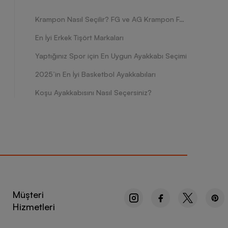
irsiniz.
ayakkabının kullanım ömrünü uzatmaya siz de katkı
Krampon Nasıl Seçilir? FG ve AG Krampon Farkları Nelerdir?
inal ürün ile spor ayakkabınızın keyfini uzun yıllar
En İyi Erkek Tişört Markaları
Yaptığınız Spor için En Uygun Ayakkabı Seçimi
2025’in En İyi Basketbol Ayakkabıları
Koşu Ayakkabısını Nasıl Seçersiniz?
.
arda istenilen tam koruma sağlanamayabilir.
şlerde rahatlık sağlar.
enekleri de bulunur. Geniş ayakları olan yarım numara
Müşteri
Hizmetleri
cih edilen sneaker modelleri arasında yer alır.