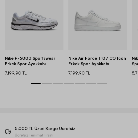
Nike P-6000 Sportswear
Nike Air Force 1 '07 CO Icon
Ni
Erkek Spor Ayakkabı
Erkek Spor Ayakkabı
Sp
7.199,90 TL
7.199,90 TL
5.
5.000 TL Üzeri Kargo Ücretsiz
Ücretsiz Teslimat Fırsatı