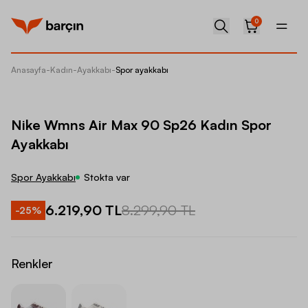
0
Anasayfa
-
Kadın
-
Ayakkabı
-
Spor ayakkabı
Nike Wm
Nike Wmns Air Max 90 Sp26 Kadın Spor
Ayakkabı
Spor Ayakkabı
Stokta var
6.219,90 TL
8.299,90 TL
-
25
%
Renkler