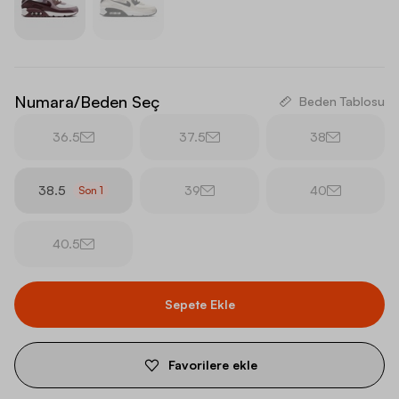
Numara/Beden Seç
Beden Tablosu
36.5
37.5
38
38.5
39
40
Son
1
40.5
Sepete Ekle
Favorilere ekle