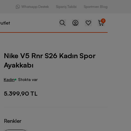
Whatsapp Destek
Sipariş Takibi
Sportmen Blog
0
utlet
S26 Kadın Spor Ayakkabı
Nike V5 Rnr S26 Kadın Spor
Ayakkabı
Kadın
Stokta var
5.399,90 TL
Renkler