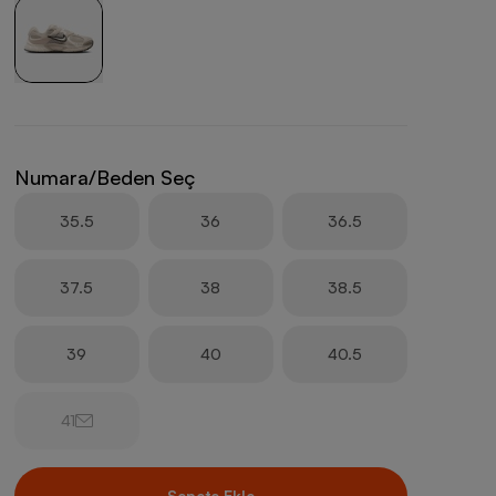
Numara/Beden Seç
35.5
36
36.5
37.5
38
38.5
39
40
40.5
41
Sepete Ekle