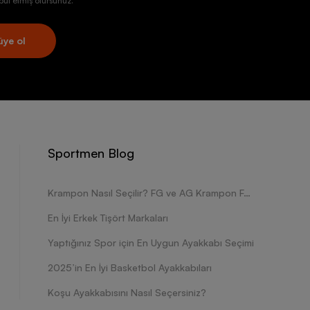
ul etmiş olursunuz.
üye ol
Sportmen Blog
Krampon Nasıl Seçilir? FG ve AG Krampon Farkları Nelerdir?
En İyi Erkek Tişört Markaları
Yaptığınız Spor için En Uygun Ayakkabı Seçimi
2025’in En İyi Basketbol Ayakkabıları
Koşu Ayakkabısını Nasıl Seçersiniz?