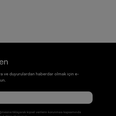
Ayakkabı
Ayakkabı
7.199,90 TL
7.199,90 TL
ten
a ve duyurulardan haberdar olmak için e-
un.
ğmesine tıklayarak kişisel verilerin korunması kapsamında