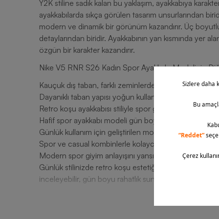
Y2K stiline sadık kalan bu yaklaşım, ayakkabıya karakter
ayakkabılarda sıkça görülen tasarım unsurlarından biri
modern ve dinamik bir görünüm kazandırır. Üç boyutlu
detaylarından biridir. Ayakkabının yan kısmında yer alan
özgün bir karakter kazandırır.
Nike V5 RNR S26 Kadın Spor Ayakkabı Modelinin Diğer
Kauçuk dış taban, farklı zeminlerde dengeli bir tutuş 
Dayanıklı taban yapısı yoğun kullanımda ayakkabının 
Retro koşu ayakkabısı stiliyle spor giyim kombinlerin
Hafif spor ayakkabı modeli gün boyu hareket ederken 
Günlük kullanım için geliştirilen model şehir yaşamın
Spor ve casual kombinlerle kolayca uyum sağlayan ayakkabı
Modern spor giyim anlayışını yansıtan tasarım günlük st
Günlük stilinizde retro koşu estetiğini konforla bulu
inceleyebilir, gün boyu rahatlık sunan bu tasarımı spor 
T