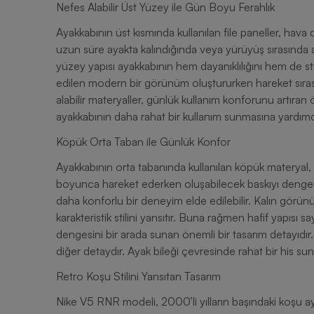
Nefes Alabilir Üst Yüzey ile Gün Boyu Ferahlık
Ayakkabının üst kısmında kullanılan file paneller, hava
uzun süre ayakta kalındığında veya yürüyüş sırasında 
yüzey yapısı ayakkabının hem dayanıklılığını hem de sti
edilen modern bir görünüm oluştururken hareket sıras
alabilir materyaller, günlük kullanım konforunu artıran
ayakkabının daha rahat bir kullanım sunmasına yardımc
Köpük Orta Taban ile Günlük Konfor
Ayakkabının orta tabanında kullanılan köpük materyal,
boyunca hareket ederken oluşabilecek baskıyı dengel
daha konforlu bir deneyim elde edilebilir. Kalın görün
karakteristik stilini yansıtır. Buna rağmen hafif yapısı 
dengesini bir arada sunan önemli bir tasarım detayıdır.
diğer detaydır. Ayak bileği çevresinde rahat bir his s
Retro Koşu Stilini Yansıtan Tasarım
Nike V5 RNR modeli, 2000’li yılların başındaki koşu aya