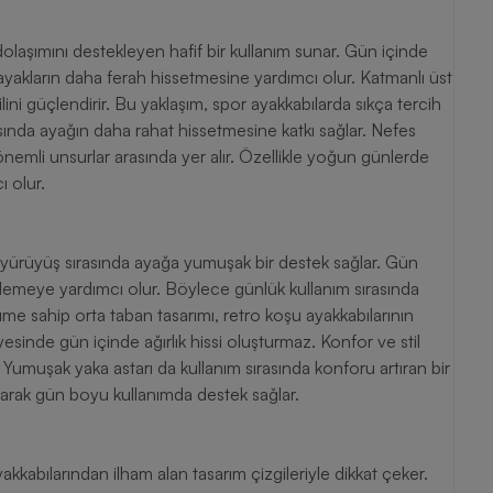
 dolaşımını destekleyen hafif bir kullanım sunar. Gün içinde
ayakların daha ferah hissetmesine yardımcı olur. Katmanlı üst
lini güçlendirir. Bu yaklaşım, spor ayakkabılarda sıkça tercih
ında ayağın daha rahat hissetmesine katkı sağlar. Nefes
 önemli unsurlar arasında yer alır. Özellikle yoğun günlerde
ı olur.
 yürüyüş sırasında ayağa yumuşak bir destek sağlar. Gün
emeye yardımcı olur. Böylece günlük kullanım sırasında
üme sahip orta taban tasarımı, retro koşu ayakkabılarının
sayesinde gün içinde ağırlık hissi oluşturmaz. Konfor ve stil
 Yumuşak yaka astarı da kullanım sırasında konforu artıran bir
unarak gün boyu kullanımda destek sağlar.
kkabılarından ilham alan tasarım çizgileriyle dikkat çeker.