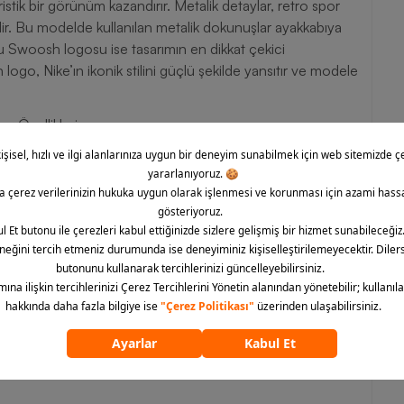
istik bir görünüm kazandırır. Metalik detaylar, retro spor
dir. Bu modelde kullanılan metalik dokunuşlar ayakkabıya
 Swoosh logosu ise tasarımın en dikkat çekici
 logo, Nike’ın ikonik stilini güçlü şekilde yansıtır ve modele
 Özellikleri
sağlayarak günlük yürüyüşlerde güvenli bir kullanım sunar.
performansını korumasına yardımcı olur.
e modern bir görünüm kazandırır.
konforlu bir kullanım deneyimi sunar.
ın temposuna uyum sağlar.
, farklı stillerle rahatlıkla kullanılabilir.
ilinize dinamik bir dokunuş kazandırır.
şturmak istiyorsanız Nike V5 RNR modelini Barcin.com’da
kombinlerinize ekleyebilirsiniz.
ümünü göster