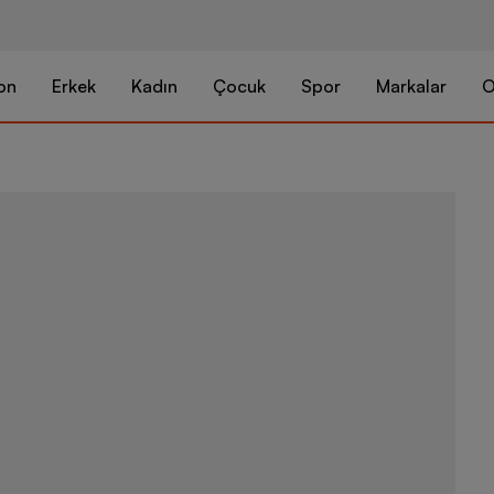
on
Erkek
Kadın
Çocuk
Spor
Markalar
O
Nike V5 Rnr 