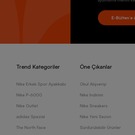
aydınlatma metnini kab
E-Bülten’e 
Trend Kategoriler
Öne Çıkanlar
Nike Erkek Spor Ayakkabı
Okul Alışverişi
Nike P-6000
Nike İndirimi
Nike Outlet
Nike Sneakers
adidas Spezial
Nike Yeni Sezon
The North Face
Sürdürülebilir Ürünler