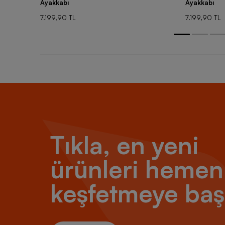
Ayakkabı
Ayakkabı
7.199,90 TL
7.199,90 TL
Tıkla, en yeni
ürünleri hemen
keşfetmeye baş