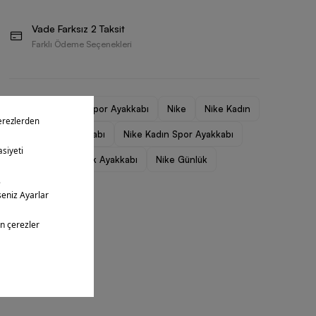
Vade Farksız 2 Taksit
Farklı Ödeme Seçenekleri
Kadın
Kadın Spor Ayakkabı
Nike
Nike Kadın
Nike Kadın Ayakkabı
Nike Kadın Spor Ayakkabı
Nike Kadın Günlük Ayakkabı
Nike Günlük
Nike V5 RNR