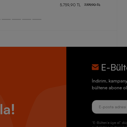
5.759,90 TL
7.199,90 TL
E-Bül
İndirim, kampany
bültene abone ol
la!
“E-Bülten’e üye ol” dü