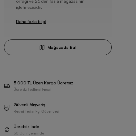
ortağı ve 25’den fazla mağazasının
işletmecisidir.
Daha fazla bilgi
Mağazada Bul
5.000 TL Üzeri Kargo Ücretsiz
Ücretsiz Teslimat Fırsatı
Güvenli Alışveriş
Resmi Tedarikçi Güvencesi
Ücretsiz İade
30 Gün İçerisinde