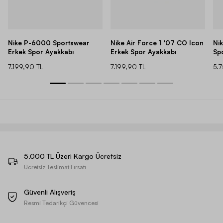
Nike P-6000 Sportswear
Nike Air Force 1 '07 CO Icon
Ni
Erkek Spor Ayakkabı
Erkek Spor Ayakkabı
Sp
7.199,90 TL
7.199,90 TL
5.
5.000 TL Üzeri Kargo Ücretsiz
Ücretsiz Teslimat Fırsatı
Güvenli Alışveriş
Resmi Tedarikçi Güvencesi