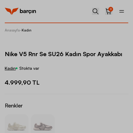
0
Anasayfa
-
Kadın
Nike V5
Nike V5 Rnr Se SU26 Kadın Spor Ayakkabı
Kadın
Stokta var
4.999,90 TL
Renkler