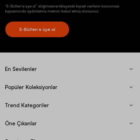
“E-Bülten’e üye ol” düğmesine tıklayarak kişisel verilerin korunması
kapsamında aydınlatma metnini kabul etmiş olursunuz.
E-Bülten’e üye ol
En Sevilenler
Popüler Koleksiyonlar
Trend Kategoriler
Öne Çıkanlar