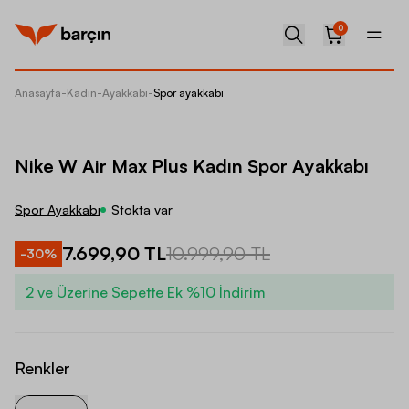
0
Anasayfa
-
Kadın
-
Ayakkabı
-
Spor ayakkabı
Nike W 
Nike W Air Max Plus Kadın Spor Ayakkabı
Spor Ayakkabı
Stokta var
7.699,90 TL
10.999,90 TL
-
30
%
2 ve Üzerine Sepette Ek %10 İndirim
Renkler