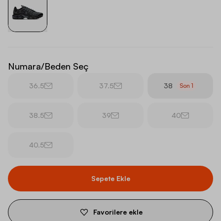
Numara/Beden Seç
36.5
37.5
38
Son
1
38.5
39
40
40.5
Sepete Ekle
Favorilere ekle