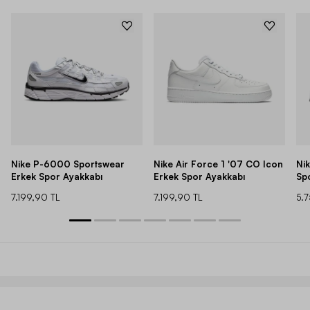
Nike P-6000 Sportswear
Nike Air Force 1 '07 CO Icon
Ni
Erkek Spor Ayakkabı
Erkek Spor Ayakkabı
Sp
7.199,90 TL
7.199,90 TL
5.