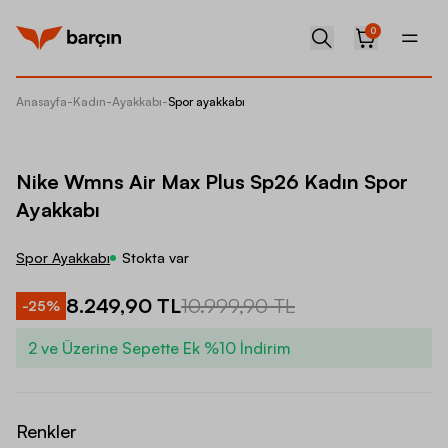
0
Anasayfa
-
Kadın
-
Ayakkabı
-
Spor ayakkabı
Nike Wm
Nike Wmns Air Max Plus Sp26 Kadın Spor
Ayakkabı
Spor Ayakkabı
Stokta var
8.249,90 TL
10.999,90 TL
-
25
%
2 ve Üzerine Sepette Ek %10 İndirim
Renkler