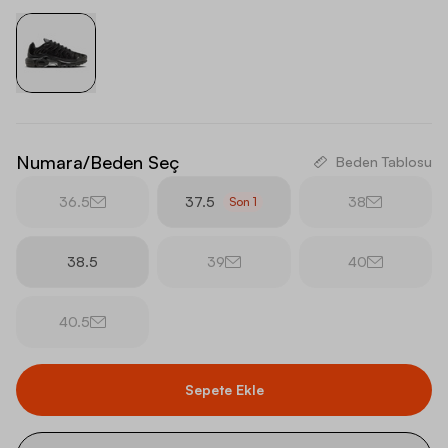
Numara/Beden Seç
Beden Tablosu
36.5
37.5
38
Son
1
38.5
39
40
40.5
Sepete Ekle