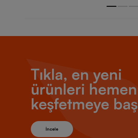
Tıkla, en yeni
ürünleri hemen
keşfetmeye baş
İncele