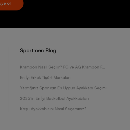
üye ol
Sportmen Blog
Krampon Nasıl Seçilir? FG ve AG Krampon Farkları Nelerdir?
En İyi Erkek Tişört Markaları
Yaptığınız Spor için En Uygun Ayakkabı Seçimi
2025’in En İyi Basketbol Ayakkabıları
Koşu Ayakkabısını Nasıl Seçersiniz?