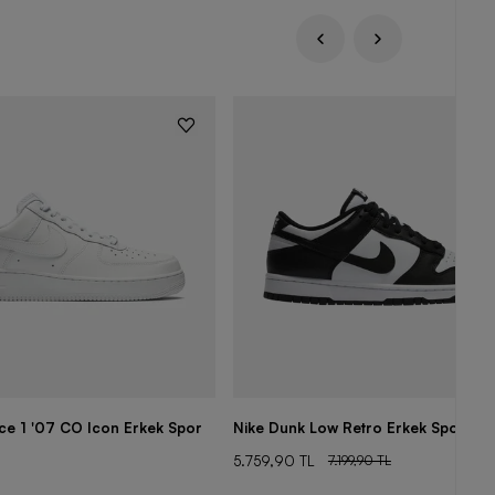
rce 1 '07 CO Icon Erkek Spor
Nike Dunk Low Retro Erkek Spor Aya
5.759,90 TL
7.199,90 TL