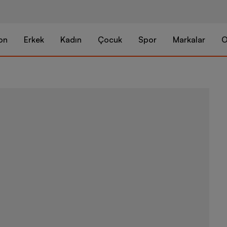
on
Erkek
Kadın
Çocuk
Spor
Markalar
O
Nike Wmns T