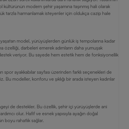
bol kültürünün modern şehir yaşamına taşınmış hali olarak
lük tarzla harmanlamak isteyenler için oldukça cazip hale
 yaşatan model, yürüyüşlerden günlük iş tempolarına kadar
ıklama özelliği, darbeleri emerek adımların daha yumuşak
destek veriyor. Bu sayede hem estetik hem de fonksiyonellik
n spor ayakkabılar sayfası üzerinden farklı seçenekleri de
iz. Bu modeller, konforu ve şıklığı bir arada isteyen kadınlar
eyi de destekler. Bu özellik, şehir içi yürüyüşlerde ani
rdımcı olur. Hafif ve esnek yapısıyla ayağın doğal
ün boyu rahatlık sağlar.