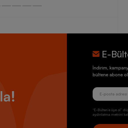
E-Bül
İndirim, kampany
bültene abone ol
la!
“E-Bülten’e üye ol” dü
aydınlatma metnini kab