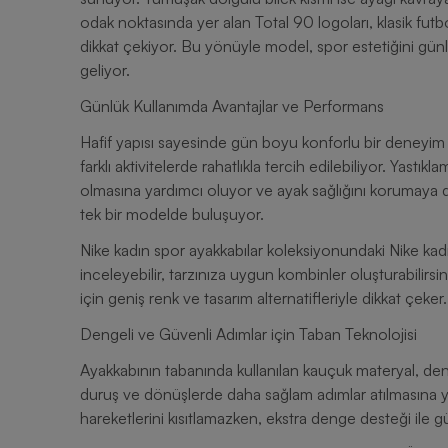
odak noktasında yer alan Total 90 logoları, klasik fut
dikkat çekiyor. Bu yönüyle model, spor estetiğini gün
geliyor.
Günlük Kullanımda Avantajlar ve Performans
Hafif yapısı sayesinde gün boyu konforlu bir deneyim
farklı aktivitelerde rahatlıkla tercih edilebiliyor. Yast
olmasına yardımcı oluyor ve ayak sağlığını korumaya 
tek bir modelde buluşuyor.
Nike kadın spor ayakkabılar koleksiyonundaki Nike kadı
inceleyebilir, tarzınıza uygun kombinler oluşturabilirsin
için geniş renk ve tasarım alternatifleriyle dikkat çeker.
Dengeli ve Güvenli Adımlar için Taban Teknolojisi
Ayakkabının tabanında kullanılan kauçuk materyal, deng
duruş ve dönüşlerde daha sağlam adımlar atılmasına ya
hareketlerini kısıtlamazken, ekstra denge desteği ile g