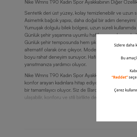
Nike Wmns T90 Kadın Spor Ayakkabının Diğer Özellik
Sentetik deri üst yüzey, kolay temizlenebilir ve uzun 
Asimetrik bağcık yapısı, daha doğal bir adım deneyimi 
Yumuşak dolgulu bilek bölgesi, uzun süreli kullanımda 
Günlük şehir yaşamına uyumlu hafif ve esnek yapıdadı
Günlük şehir temposunda hem şık hem de fonksiyonel 
alternatif olarak öne çıkıyor. Modern tasarımıyla kıyaf
boyu rahat deneyim sunuyor. Hafifliği, dengeli taban ya
yansıtmanıza yardımcı oluyor.
Nike Wmns T90 Kadın Spor Ayakkabı, ikonik detaylar
konfor arayan kadınlara hitap ediyor. Uzun süreli kull
bir tamamlayıcı oluyor. Siz de Barcin.com üzerinden
ulaşabilir, konforu ve stili birlikte deneyimleyebilirsiniz.
T