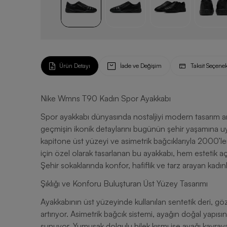
Ürün Detayı
İade ve Değişim
Taksit Seçenek
Nike Wmns T90 Kadın Spor Ayakkabı
Spor ayakkabı dünyasında nostaljiyi modern tasarım 
geçmişin ikonik detaylarını bugünün şehir yaşamına uya
kapitone üst yüzeyi ve asimetrik bağcıklarıyla 2000’le
için özel olarak tasarlanan bu ayakkabı, hem estetik aç
Şehir sokaklarında konfor, hafiflik ve tarz arayan kadınl
Şıklığı ve Konforu Buluşturan Üst Yüzey Tasarımı
Ayakkabının üst yüzeyinde kullanılan sentetik deri, gö
artırıyor. Asimetrik bağcık sistemi, ayağın doğal yapı
sunuyor. Yumuşak dolgulu bilek kısmı ise ayağı kavrayar