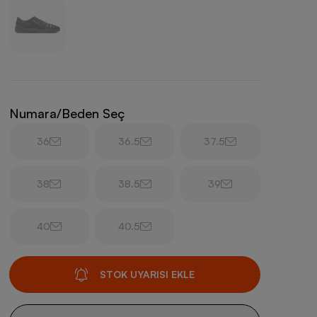
Numara/Beden Seç
36
36.5
37.5
38
38.5
39
40
40.5
STOK UYARISI EKLE