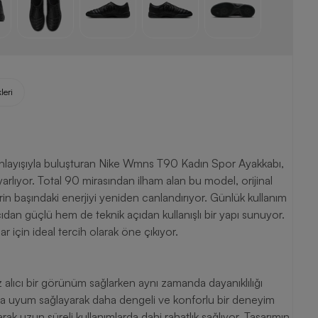
leri
anlayışıyla buluşturan Nike Wmns T90 Kadın Spor Ayakkabı,
rlıyor. Total 90 mirasından ilham alan bu model, orijinal
rin başındaki enerjiyi yeniden canlandırıyor. Günlük kullanım
ıdan güçlü hem de teknik açıdan kullanışlı bir yapı sunuyor.
ar için ideal tercih olarak öne çıkıyor.
z alıcı bir görünüm sağlarken aynı zamanda dayanıklılığı
sına uyum sağlayarak daha dengeli ve konforlu bir deneyim
ak uzun süreli kullanımlarda dahi rahatlık sağlıyor. Tasarımın