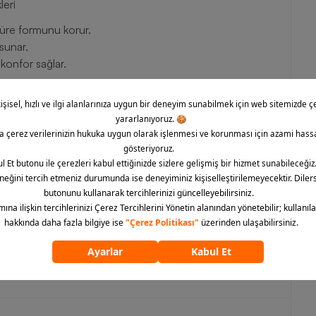
leri
süre formunu korur.
sunar.
konfor sağlar.
r.
spor ayakkabı arayanlar için Nike Wmns T90, güçlü bir
etlerle kolayca uyum sağlarken, konfor odaklı yapısı gün
pısı ve dikkat çekici detayları sayesinde her adımda stilinizi
ını modern bir yorumla yeniden sunarak hem tarz hem de
anıma uygun, estetik ve hafif yapısıyla günlük yaşamda güçlü
 Nike Wmns T90 Kadın Spor Ayakkabı modeline tek tıkla
ümünü göster