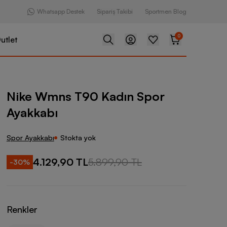
Whatsapp Destek
Sipariş Takibi
Sportmen Blog
0
utlet
90 Kadın Spor Ayakkabı
Nike Wmns T90 Kadın Spor
Ayakkabı
Spor Ayakkabı
Stokta yok
4.129,90 TL
5.899,90 TL
-
30
%
Renkler