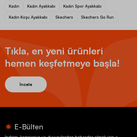
Kadın
Kadın Ayakkabı
Kadın Spor Ayakkabı
Kadın Koşu Ayakkabı
Skechers
Skechers Go Run
Tıkla, en yeni ürünleri
hemen keşfetmeye başla!
İncele
E-Bülten
İndirim, kampanya ve duyurulardan haberdar olmak için e-