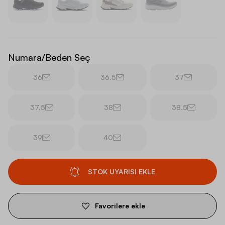
Numara/Beden Seç
36
36.5
37
37.5
38
38.5
39
40
STOK UYARISI EKLE
Favorilere ekle