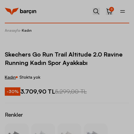
0
Anasayfa
-
Kadın
Skecher
Skechers Go Run Trail Altitude 2.0 Ravine
Running Kadın Spor Ayakkabı
Kadın
Stokta yok
3.709,90 TL
5.299,00 TL
-
30
%
Renkler