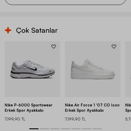
Çok Satanlar
Nike P-6000 Sportswear
Nike Air Force 1 '07 CO Icon
Ni
Erkek Spor Ayakkabı
Erkek Spor Ayakkabı
Sp
7.199,90 TL
7.199,90 TL
5.