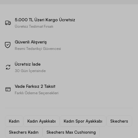
5.000 TL Üzeri Kargo Ücretsiz
Ücretsiz Teslimat Fırsatı
Güvenli Alışveriş
Resmi Tedarikçi Güvencesi
Ücretsiz İade
30 Gün İçerisinde
Vade Farksız 2 Taksit
Farklı Ödeme Seçenekleri
Kadın
Kadın Ayakkabı
Kadın Spor Ayakkabı
Skechers
Skechers Kadın
Skechers Max Cushioning