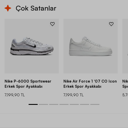
Çok Satanlar
Nike P-6000 Sportswear
Nike Air Force 1 '07 CO Icon
Ni
Erkek Spor Ayakkabı
Erkek Spor Ayakkabı
Sp
7.199,90 TL
7.199,90 TL
5.