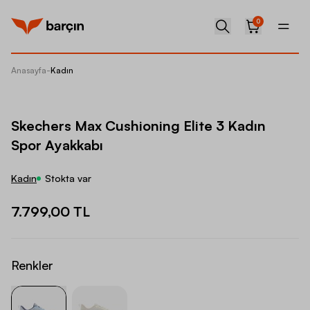
0
Anasayfa
-
Kadın
Skecher
Skechers Max Cushioning Elite 3 Kadın
Spor Ayakkabı
Kadın
Stokta var
7.799,00 TL
Renkler