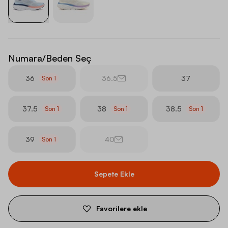
Numara/Beden Seç
36
36.5
37
Son
1
37.5
38
38.5
Son
1
Son
1
Son
1
39
40
Son
1
Sepete Ekle
Favorilere ekle