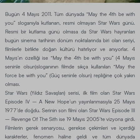
Bugün 4 Mayıs 2011. Tüm dünyada “
May the 4th be with
you
” sloganıyla kutlanan, resmi olmayan Star Wars günü.
Resmi bir kutlama günü olmasa da Star Wars hayranları
bugün sinema tarihinin dönüm noktalarında biri olan seriyi,
filmlerle birlikte doğan kültürü hatırlıyor ve anıyorlar. 4
Mayıs’ın özelliği ise “
May the 4th be with you
” (4 Mayıs
seninle olsun)sloganının filmde sıkça kullanılan “May the
force be with you” (Güç seninle olsun) repliğine çok yakın
olması.
Star Wars (Yıldız Savaşları) serisi, ilk film olan
Star Wars
Episode IV – A New Hope
’un yayınlanmasıyla 25 Mayıs
1977’de doğdu. Serinin son filmi olan
Star Wars Episode III
– Revenge Of The Sith
ise 19 Mayıs 2005’te vizyona girdi.
Filmlerin gerek senaryosu, gerekse çekimleri ve içerdiği
karakterler, fenomen haline geldi ve tüm dünyada