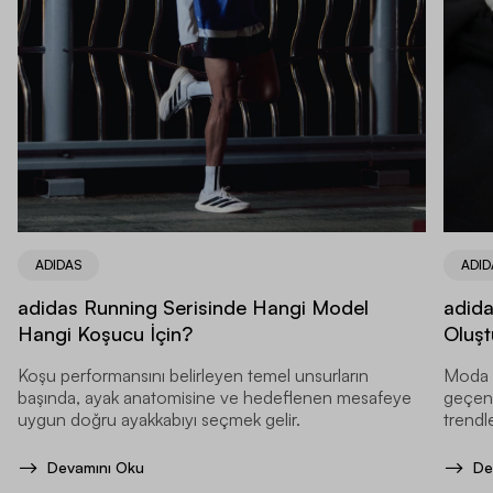
ADIDAS
ADID
adidas Running Serisinde Hangi Model
adida
Hangi Koşucu İçin?
Oluşt
Koşu performansını belirleyen temel unsurların
Moda d
başında, ayak anatomisine ve hedeflenen mesafeye
geçen y
uygun doğru ayakkabıyı seçmek gelir.
trendle
Devamını Oku
De