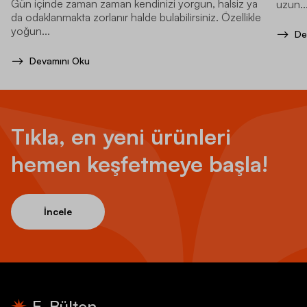
Gün içinde zaman zaman kendinizi yorgun, halsiz ya
uzun..
da odaklanmakta zorlanır halde bulabilirsiniz. Özellikle
yoğun...
De
Devamını Oku
Tıkla, en yeni ürünleri
hemen keşfetmeye başla!
İncele
E-Bülten