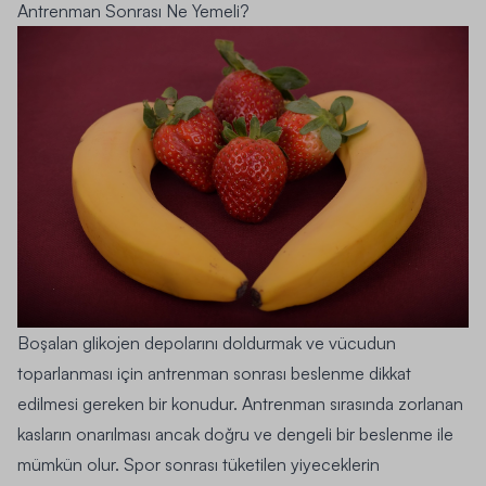
Antrenman Sonrası Ne Yemeli?
Boşalan glikojen depolarını doldurmak ve vücudun
toparlanması için antrenman sonrası beslenme dikkat
edilmesi gereken bir konudur. Antrenman sırasında zorlanan
kasların onarılması ancak doğru ve dengeli bir beslenme ile
mümkün olur. Spor sonrası tüketilen yiyeceklerin