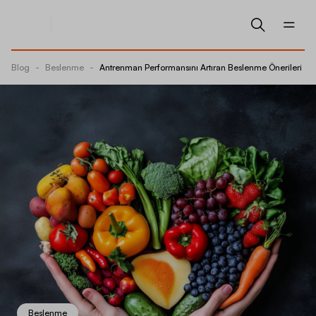
Blog
-
Beslenme
-
Antrenman Performansını Artıran Beslenme Önerileri
Beslenme