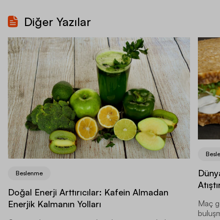
Diğer Yazılar
Besl
Dünya
Beslenme
Atıştı
Doğal Enerji Arttırıcılar: Kafein Almadan
Enerjik Kalmanın Yolları
Maç ge
buluşma