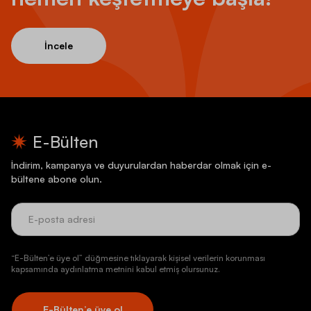
İncele
E-Bülten
İndirim, kampanya ve duyurulardan haberdar olmak için e-
bültene abone olun.
“E-Bülten’e üye ol” düğmesine tıklayarak kişisel verilerin korunması
kapsamında aydınlatma metnini kabul etmiş olursunuz.
E-Bülten’e üye ol