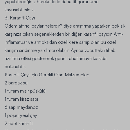
yapabileceğiniz hareketlerle daha fit görünüme
kavuşabilirsiniz.
3. Karanfil Çayı
Ödem attırıcı çaylar nelerdir? diye araştırma yaparken çok sık
karşınıza çıkan seçeneklerden bir diğeri karanfil çayıdır. Anti-
inflamatuar ve antioksidan özelliklere sahip olan bu özel
karışım sindirime yardımcı olabilir. Ayrıca vücuttaki iltihabı
azaltma etkisi göstererek genel rahatlamaya katkıda
bulunabilir.
Karanfil Çayı İçin Gerekli Olan Malzemeler:
2 bardak su
1 tutam mısır püskülü
1 tutam kiraz sapı
6 sap maydanoz
1 poşet yeşil çay
2 adet karanfil