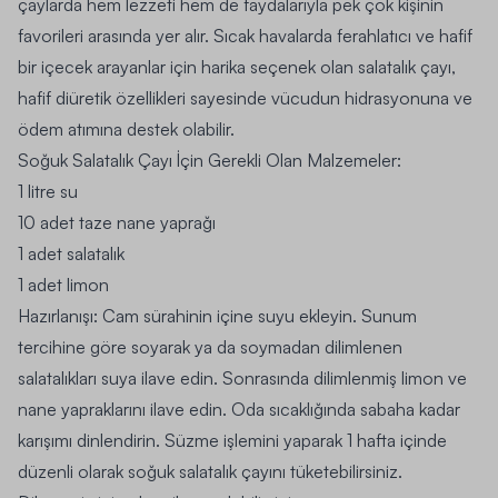
çaylarda hem lezzeti hem de faydalarıyla pek çok kişinin
favorileri arasında yer alır. Sıcak havalarda ferahlatıcı ve hafif
bir içecek arayanlar için harika seçenek olan salatalık çayı,
hafif diüretik özellikleri sayesinde vücudun hidrasyonuna ve
ödem atımına destek olabilir.
Soğuk Salatalık Çayı İçin Gerekli Olan Malzemeler:
1 litre su
10 adet taze nane yaprağı
1 adet salatalık
1 adet limon
Hazırlanışı:
Cam sürahinin içine suyu ekleyin. Sunum
tercihine göre soyarak ya da soymadan dilimlenen
salatalıkları suya ilave edin. Sonrasında dilimlenmiş limon ve
nane yapraklarını ilave edin. Oda sıcaklığında sabaha kadar
karışımı dinlendirin. Süzme işlemini yaparak 1 hafta içinde
düzenli olarak soğuk salatalık çayını tüketebilirsiniz.