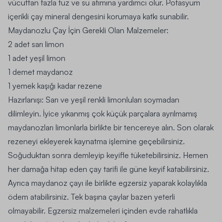
vücuttan fazla tuz ve su atımına yardımcı olur. Potasyum
içerikli çay mineral dengesini korumaya katkı sunabilir.
Maydanozlu Çay İçin Gerekli Olan Malzemeler:
2 adet sarı limon
1 adet yeşil limon
1 demet maydanoz
1 yemek kaşığı kadar rezene
Hazırlanışı:
Sarı ve yeşil renkli limonluları soymadan
dilimleyin. İyice yıkanmış çok küçük parçalara ayrılmamış
maydanozları limonlarla birlikte bir tencereye alın. Son olarak
rezeneyi ekleyerek kaynatma işlemine geçebilirsiniz.
Soğuduktan sonra demleyip keyifle tüketebilirsiniz. Hemen
her damağa hitap eden çay tarifi ile güne keyif katabilirsiniz.
Ayrıca maydanoz çayı ile birlikte egzersiz yaparak kolaylıkla
ödem atabilirsiniz. Tek başına çaylar bazen yeterli
olmayabilir.
Egzersiz malzemeleri
içinden evde rahatlıkla