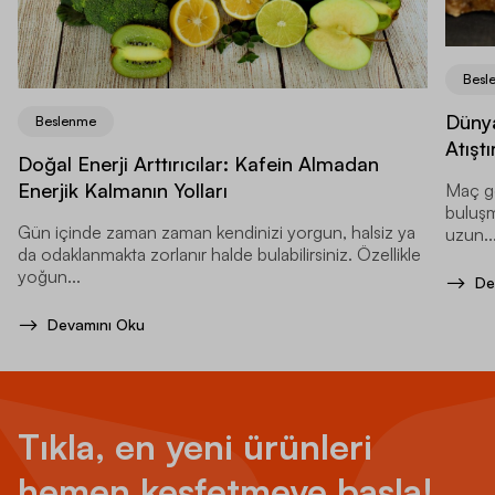
Besl
Dünya
Beslenme
Atıştı
Doğal Enerji Arttırıcılar: Kafein Almadan
Enerjik Kalmanın Yolları
Maç ge
buluşma
Gün içinde zaman zaman kendinizi yorgun, halsiz ya
uzun..
da odaklanmakta zorlanır halde bulabilirsiniz. Özellikle
yoğun...
De
Devamını Oku
Tıkla, en yeni ürünleri
hemen keşfetmeye başla!