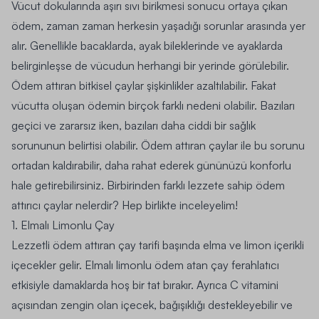
Vücut dokularında aşırı sıvı birikmesi sonucu ortaya çıkan
ödem, zaman zaman herkesin yaşadığı sorunlar arasında yer
alır. Genellikle bacaklarda, ayak bileklerinde ve ayaklarda
belirginleşse de vücudun herhangi bir yerinde görülebilir.
Ödem attıran bitkisel çaylar şişkinlikler azaltılabilir. Fakat
vücutta oluşan ödemin birçok farklı nedeni olabilir. Bazıları
geçici ve zararsız iken, bazıları daha ciddi bir sağlık
sorununun belirtisi olabilir. Ödem attıran çaylar ile bu sorunu
ortadan kaldırabilir, daha rahat ederek gününüzü konforlu
hale getirebilirsiniz. Birbirinden farklı lezzete sahip ödem
attırıcı çaylar nelerdir? Hep birlikte inceleyelim!
1. Elmalı Limonlu Çay
Lezzetli ödem attıran çay tarifi başında elma ve limon içerikli
içecekler gelir. Elmalı limonlu ödem atan çay ferahlatıcı
etkisiyle damaklarda hoş bir tat bırakır. Ayrıca C vitamini
açısından zengin olan içecek, bağışıklığı destekleyebilir ve