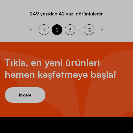
249
yazıdan
42
yazı görüntüledin
1
2
3
12
...
Tıkla, en yeni ürünleri
hemen keşfetmeye başla!
İncele