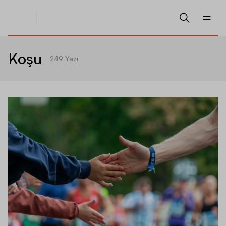
Koşu
249
Yazı