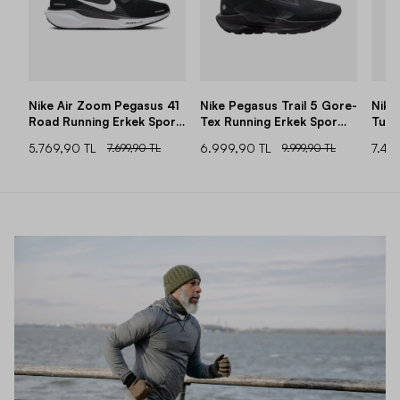
Nike Air Zoom Pegasus 41
Nike Pegasus Trail 5 Gore-
Nike
Road Running Erkek Spor
Tex Running Erkek Spor
Turb
Ayakkabı
Ayakkabı
Erke
5.769,90 TL
7.699,90 TL
6.999,90 TL
9.999,90 TL
7.49