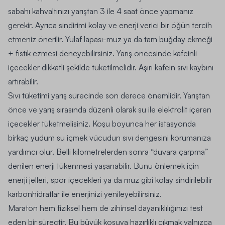
sabahı kahvaltınızı yarıştan 3 ile 4 saat önce yapmanız
gerekir. Ayrıca sindirimi kolay ve enerji verici bir öğün tercih
etmeniz önerilir. Yulaf lapası-muz ya da tam buğday ekmeği
+ fıstık ezmesi deneyebilirsiniz. Yarış öncesinde kafeinli
içecekler dikkatli şekilde tüketilmelidir. Aşırı kafein sıvı kaybını
artırabilir.
Sıvı tüketimi yarış sürecinde son derece önemlidir. Yarıştan
önce ve yarış sırasında düzenli olarak su ile elektrolit içeren
içecekler tüketmelisiniz. Koşu boyunca her istasyonda
birkaç yudum su içmek vücudun sıvı dengesini korumanıza
yardımcı olur. Belli kilometrelerden sonra “duvara çarpma”
denilen enerji tükenmesi yaşanabilir. Bunu önlemek için
enerji jelleri, spor içecekleri ya da muz gibi kolay sindirilebilir
karbonhidratlar ile enerjinizi yenileyebilirsiniz.
Maraton hem fiziksel hem de zihinsel dayanıklılığınızı test
eden bir süreçtir. Bu büyük koşuya hazırlıklı çıkmak yalnızca