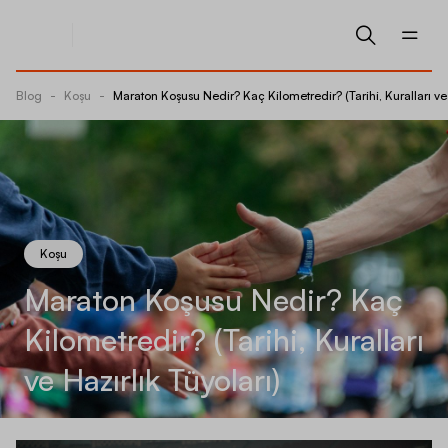
Blog
-
Koşu
-
Maraton Koşusu Nedir? Kaç Kilometredir? (Tarihi, Kuralları ve 
Koşu
Maraton Koşusu Nedir? Kaç
Kilometredir? (Tarihi, Kuralları
ve Hazırlık Tüyoları)