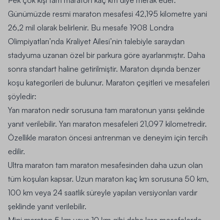
Günümüzde resmi maraton mesafesi 42,195 kilometre yani
26,2 mil olarak belirlenir. Bu mesafe 1908 Londra
Olimpiyatları’nda Kraliyet Ailesi’nin talebiyle saraydan
stadyuma uzanan özel bir parkura göre ayarlanmıştır. Daha
sonra standart haline getirilmiştir. Maraton dışında benzer
koşu kategorileri de bulunur. Maraton çeşitleri ve mesafeleri
şöyledir:
Yarı maraton nedir sorusuna tam maratonun yarısı şeklinde
yanıt verilebilir. Yarı maraton mesafeleri 21,097 kilometredir.
Özellikle maraton öncesi antrenman ve deneyim için tercih
edilir.
Ultra maraton tam maraton mesafesinden daha uzun olan
tüm koşuları kapsar. Uzun maraton kaç km sorusuna 50 km,
100 km veya 24 saatlik süreyle yapılan versiyonları vardır
şeklinde yanıt verilebilir.
Mini maraton 5 km veya 10 km gibi daha kısa mesafelerde