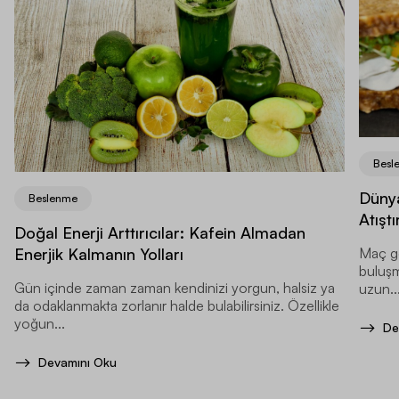
Besl
Dünya
Beslenme
Atıştı
Doğal Enerji Arttırıcılar: Kafein Almadan
Enerjik Kalmanın Yolları
Maç ge
buluşma
Gün içinde zaman zaman kendinizi yorgun, halsiz ya
uzun..
da odaklanmakta zorlanır halde bulabilirsiniz. Özellikle
yoğun...
De
Devamını Oku