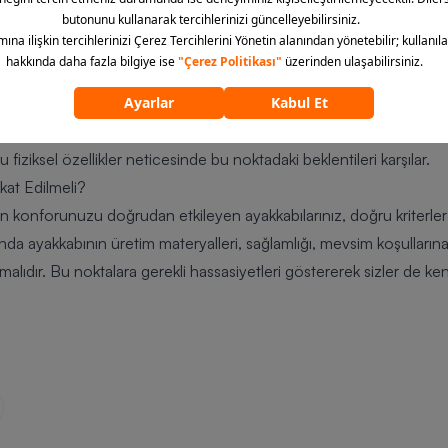
delleri Hangileri?
or ayakkabıdan yana kullanacak olan kişiler için birbirinden özel v
i hem konforu bir arada sunan modellerle şekillenir. Bu doğrultu
 olması oldukça önemlidir. Kış ve sonbahar sneaker modelleri arası
e yumuşak iç alanıyla hem konfor hem de estetik beklentilerine yan
iziksel özellikler neticesinde bu noktadaki beklentileri karşılar.
kat Edilmeli?
en konforunuzu doğrudan etkileyen ayakkabılarınız, doğru kriterl
ında ayakkabının üretim materyalleri, sağlamlığı, mevsim koşulların
ıdır. Bu noktalara gerekli hassasiyetleri göstererek sizler de kendi