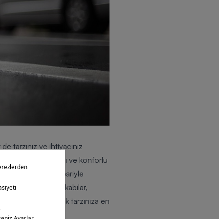
de tarzınız ve ihtiyacınız
güncelleyerek iddialı ve konforlu
parçalar görüntü itibariyle
inden şık spor ayakkabılar,
model seçimi yaparak tarzınıza en