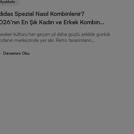
Ayakkabı
didas Spezial Nasıl Kombinlenir?
Ayakkab
026’nın En Şık Kadın ve Erkek Kombin
adidas
nerileri
Koşu A
eaker kültürü her geçen yıl daha güçlü şekilde günlük
danın merkezinde yer alır. Retro tasarımların...
Koşu aya
zaman do
Devamını Oku
dönüşür..
Devam