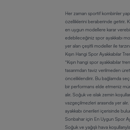
Her zaman sportif kombinler yapma
özelliklerini beraberinde getirir.
en uygun modellere karar verebilir
edebileceğiniz spor ayakkabı mode
yer alan çeşitli modeller ile tarz
Kışın Hangi Spor Ayakkabılar Tr
“Kışın hangi spor ayakkabılar tre
tasarımdan taviz verilmeden üret
önceliklendirir. Bu bağlamda se
bir performans elde etmeniz mümk
alır. Soğuk ve ıslak zemin koşull
vazgeçilmezleri arasında yer alır
ayakkabı önerileri içerisinde bulu
Sonbahar için En Uygun Spor Ay
Soğuk ve yağışlı hava koşulları