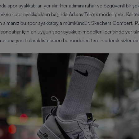
asında spor ayakkabıları yer alır. Her adımını rahat ve özgüvenli bir ş
ken spor ayakkabıların başında Adidas Terrex modeli gelir. Kalite
nlem almanız bu spor ayakkabıyla mümkündür. Skechers Combert, 
r sonbahar için en uygun spor ayakkabı modelleri içerisinde yer al
rusuna yanıt olarak listelenen bu modelleri tercih ederek sizler de