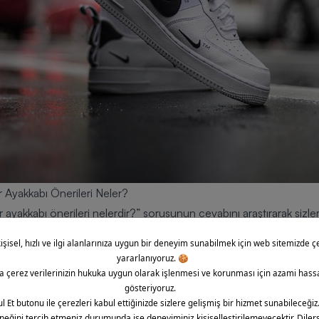
r Ayakkabı Önerileri Neler?
 ayakkabı önerileri nelerdir?” sorusunun cevabını araştırarak sizler 
bilirsiniz. Sezonun en trend spor ayakkabıları ile gardırobunuzu 
ı tarzlara sahip kombinlerinizle birlikte tercih edebileceğiniz bu şık 
luşturmanıza destek olur. Kalın, sağlam ve koruyucu yapıdaki birbir
 özenle üretilerek sizlere sunulur. Sizler de renk, desen, beden, 
bilirsiniz.