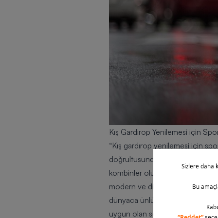
Kış Gardırop Yenilemesi için Spo
“Kış gardırop yenilemesi için spor
doğrultusunda bir seçimde buluna
kombinler oluşturabilirsiniz. Farkl
modern ve dikkat çekici tarzlar o
dünyaca ünlü markalar tarafından
uygun olan seçenekleri tercih ede