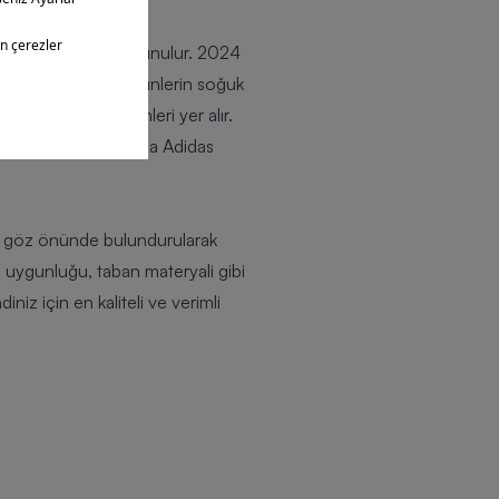
e kaliteli modeller sunulur. 2024
da tercih edilen ürünlerin soğuk
nda Nike Dunk ürünleri yer alır.
ıt verir. Aynı zamanda Adidas
er göz önünde bulundurularak
a uygunluğu, taban materyali gibi
niz için en kaliteli ve verimli