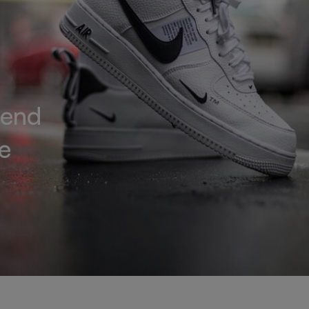
rend
e