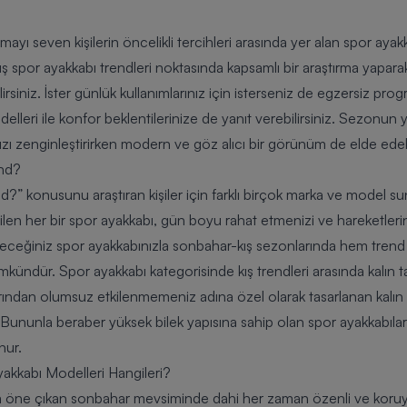
yı seven kişilerin öncelikli tercihleri arasında yer alan spor ayak
 Kış spor ayakkabı trendleri noktasında kapsamlı bir araştırma yapar
siniz. İster günlük kullanımlarınız için isterseniz de egzersiz progr
lleri ile konfor beklentilerinize de yanıt verebilirsiniz. Sezonun
ınızı zenginleştirirken modern ve göz alıcı bir görünüm de elde edebi
end?
nd?” konusunu araştıran kişiler için farklı birçok marka ve model su
ilen her bir spor ayakkabı, gün boyu rahat etmenizi ve hareketleri
çeceğiniz spor ayakkabınızla sonbahar-kış sezonlarında hem tre
ündür. Spor ayakkabı kategorisinde kış trendleri arasında kalın ta
arından olumsuz etkilenmemeniz adına özel olarak tasarlanan kalın t
. Bununla beraber yüksek bilek yapısına sahip olan spor ayakkabılar
nur.
akkabı Modelleri Hangileri?
yla öne çıkan sonbahar mevsiminde dahi her zaman özenli ve kor