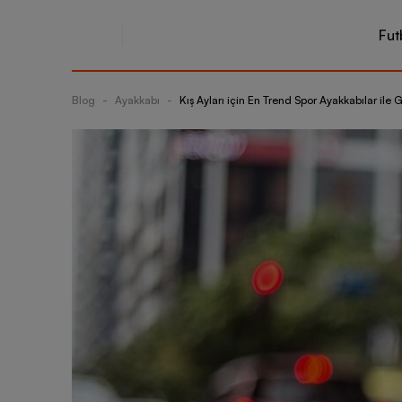
Fut
Blog
-
Ayakkabı
-
Kış Ayları için En Trend Spor Ayakkabılar il