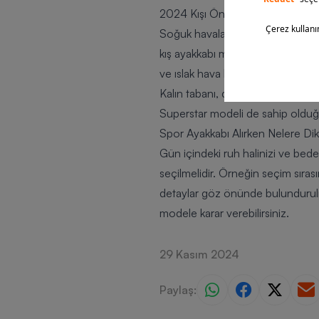
2024 Kışı Öne Çıkan Sneaker Mo
Soğuk havalarda dahi tercihini sp
kış ayakkabı modası hem dinamizm
ve ıslak hava koşullarıyla uyumlu
Kalın tabanı, deri materyalleri v
Superstar modeli de sahip olduğu f
Spor Ayakkabı Alırken Nelere Dik
Gün içindeki ruh halinizi ve bed
seçilmelidir. Örneğin seçim sıras
detaylar göz önünde bulundurulmal
modele karar verebilirsiniz.
29 Kasım 2024
Paylaş: