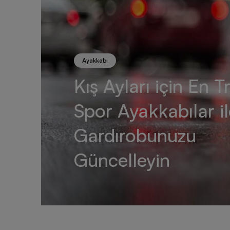
Ayakkabı
Kış Ayları için En T
Spor Ayakkabılar il
Gardırobunuzu
Güncelleyin