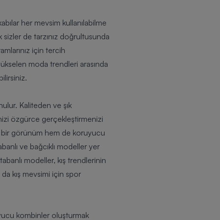
kabılar her mevsim kullanılabilme
ak sizler de tarzınız doğrultusunda
amlarınız için tercih
 yükselen moda trendleri arasında
lirsiniz.
nulur. Kaliteden ve şık
nizi özgürce gerçekleştirmenizi
nd bir görünüm hem de koruyucu
banlı ve bağcıklı modeller yer
abanlı modeller, kış trendlerinin
 da kış mevsimi için spor
uyucu kombinler oluşturmak