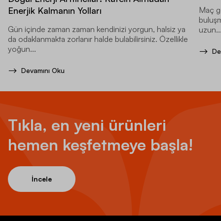
Enerjik Kalmanın Yolları
Maç ge
buluşma
Gün içinde zaman zaman kendinizi yorgun, halsiz ya
uzun..
da odaklanmakta zorlanır halde bulabilirsiniz. Özellikle
yoğun...
De
Devamını Oku
Tıkla, en yeni ürünleri
hemen keşfetmeye başla!
İncele