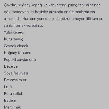
Çavdar, buğday kepeği ve kahverengi pirinç tahıl ailesinde
çözünemeyen lifli besinler arasında en üst sıralarda yer
almaktadır. Bunların yanı sıra suda çözünemeyen lifli tahılları
şunları örnek verebiliriz.
Yulaf kepeği
Kuru havuç
Gevrek ekmek
Buğday tohumu
Kepekli çavdar unu
Bezelye
Soya fasulyesi
Patlamış mısır
Fıstık
Kuru şeftali
Badem
Mercimek