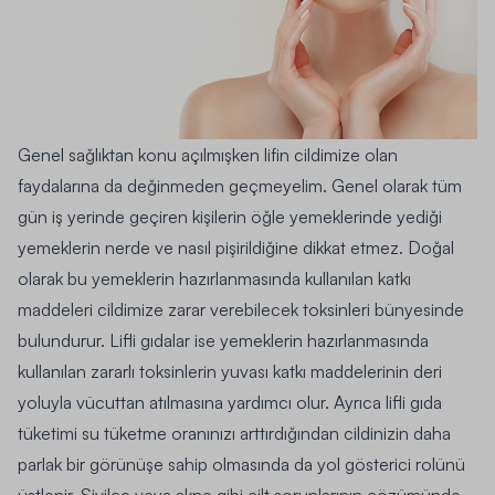
Genel sağlıktan konu açılmışken lifin cildimize olan
faydalarına da değinmeden geçmeyelim. Genel olarak tüm
gün iş yerinde geçiren kişilerin öğle yemeklerinde yediği
yemeklerin nerde ve nasıl pişirildiğine dikkat etmez. Doğal
olarak bu yemeklerin hazırlanmasında kullanılan katkı
maddeleri cildimize zarar verebilecek toksinleri bünyesinde
bulundurur. Lifli gıdalar ise yemeklerin hazırlanmasında
kullanılan zararlı toksinlerin yuvası katkı maddelerinin deri
yoluyla vücuttan atılmasına yardımcı olur. Ayrıca lifli gıda
tüketimi su tüketme oranınızı arttırdığından cildinizin daha
parlak bir görünüşe sahip olmasında da yol gösterici rolünü
üstlenir. Sivilce veya akne gibi cilt sorunlarının çözümünde