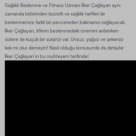
Sağlıklı Beslenme ve Fitness Uzmanı İlker Çağlayan
aynı
zamanda birbirinden lezzetli ve sağlıklı tarifleri ile
beslenmenize farklı bir pencereden bakmanızı sağlayacak.
İlker Çağlayan, liflerin beslenmedeki önemini anlatırken
sizlere de küçük bir sürprizi var. Unsuz, yağsız ve şekersiz
kek mi olur demeyin! Nasıl olduğu konusunda da detaylar
İlker Çağlayan’ın bu muhteşem tarifinde!