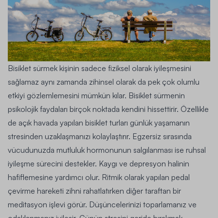
Bisiklet sürmek kişinin sadece fiziksel olarak iyileşmesini
sağlamaz aynı zamanda zihinsel olarak da pek çok olumlu
etkiyi gözlemlemesini mümkün kılar. Bisiklet sürmenin
psikolojik faydaları birçok noktada kendini hissettirir. Özellikle
de açık havada yapılan bisiklet turları günlük yaşamanın
stresinden uzaklaşmanızı kolaylaştırır. Egzersiz sırasında
vücudunuzda mutluluk hormonunun salgılanması ise ruhsal
iyileşme sürecini destekler. Kaygı ve depresyon halinin
hafiflemesine yardımcı olur. Ritmik olarak yapılan pedal
çevirme hareketi zihni rahatlatırken diğer taraftan bir
meditasyon işlevi görür. Düşüncelerinizi toparlamanız ve
odaklanmanız iyileşir. Günün stresini geride bırakmak,