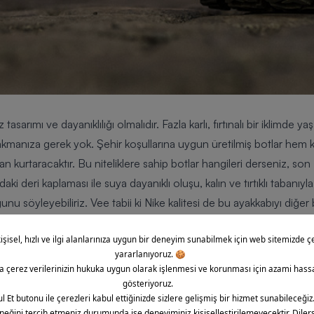
asarımı ve dayanıklılığı olmalıdır. Fazla karlı, fırtınalı bir iklimde
akmanıza gerek yok. Şehir koşullarına uygun üretilmiş botlar hem k
 kurtaracaktır. Bu niteliklere sahip botlar hangileri derseniz, so
ndaki deri kaplaması ile suya dayanıklı oluşu, kalın ve tırtıklı tabanı
u söyleyebiliriz. Vee tabii ki Nike kalitesi de bu ayakkabıyı diğer
r ayakkabı modeli ise
Lumberjack A337 River
. Bu ayakkabıyı 3 keli
ileceğiniz, birçok hava şartına karşı dayanıklı bir model. Aynı tip ö
ERPILLAR. Yani nam-ı diğer Cat’ler. Hakiki deri ve kauçuk tabanıyl
çin botun efsanelerinden Cat Colorada’ya yakından bakmak için