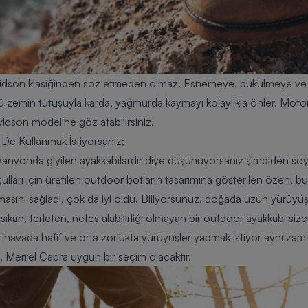
vidson klasiğinden söz etmeden olmaz. Esnemeye, bükülmeye ve 
çlü zemin tutuşuyla karda, yağmurda kaymayı kolaylıkla önler. Moto
vidson
modeline göz atabilirsiniz.
e Kullanmak İstiyorsanız;
kanyonda giyilen ayakkabılardır diye düşünüyorsanız şimdiden söy
ları için üretilen outdoor botların tasarımına gösterilen özen, bu 
ir olmasını sağladı, çok da iyi oldu. Biliyorsunuz, doğada uzun yürüy
ıkan, terleten, nefes alabilirliği olmayan bir outdoor ayakkabı size
bir havada hafif ve orta zorlukta yürüyüşler yapmak istiyor aynı z
z,
Merrel Capra
uygun bir seçim olacaktır.