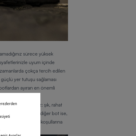
 yaşamadığınız sürece yüksek
ıyafetlerinizle uyum içinde
n zamanlarda çokça tercih edilen
yla güçlü yer tutuşu sağlaması
 botlardan ayıran en önemli
meyle özetleyebiliriz: şık, rahat
zelliklere sahip bir diğer bot ise,
a şehrin zorlu hava koşullarına
tıklayın.