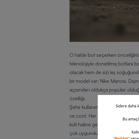
O halde bot seçerken önceliğiniz t
teknolojiyle donatılmış botlara b
olacak hem de sizi kış soğuğundan
bir model var:
Nike Manoa
. Dışı
açısından oldukça popüler olduğun
özelliği.
Şehir kullanımına uygun bir diğe
ve cool. Her kıyafetle kombinleyeb
kült haline gelmiş modeliyle CAT
çok uygundur. Doğada yürüyüş i