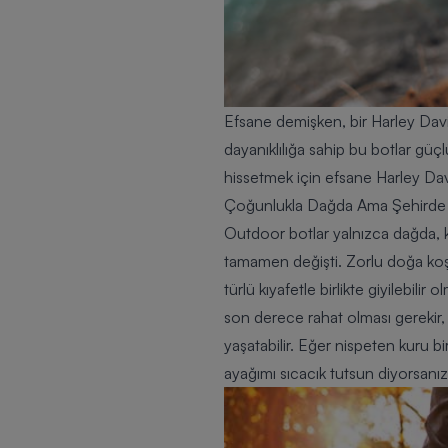
Efsane demişken, bir Harley Da
dayanıklılığa sahip bu botlar gü
hissetmek için efsane
Harley Da
Çoğunlukla Dağda Ama Şehirde D
Outdoor botlar yalnızca dağda, 
tamamen değişti. Zorlu doğa koşul
türlü kıyafetle birlikte giyilebil
son derece rahat olması gerekir, s
yaşatabilir. Eğer nispeten kuru 
ayağımı sıcacık tutsun diyorsanı