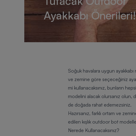
Tutacak Outdoor
Ayakkabı Önerileri!
Soğuk havalara uygun ayakkabı na
ve zemine göre seçeceğiniz ayakk
mi kullanacaksınız, bunların hep
modelini alacak olursanız olun, di
de doğada rahat edemezsiniz.
Hazırsanız, farklı ortam ve zem
edilen kışlık
outdoor bot
modeller
Nerede Kullanacaksınız?