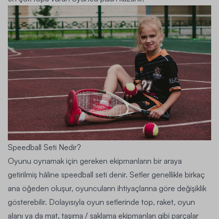
Speedball Seti Nedir?
Oyunu oynamak için gereken ekipmanların bir araya
getirilmiş hâline speedball seti denir. Setler genellikle birkaç
ana öğeden oluşur, oyuncuların ihtiyaçlarına göre değişiklik
gösterebilir. Dolayısıyla oyun setlerinde top, raket, oyun
alanı ya da mat, taşıma / saklama ekipmanları gibi parçalar