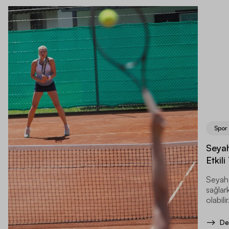
Spor
Seyah
Etkili
Seyaha
sağlar
olabil
enerji
De