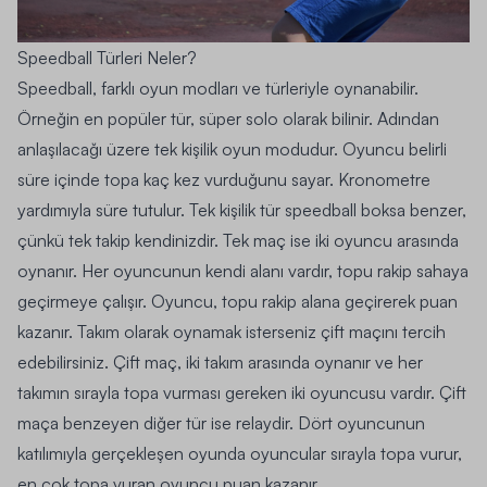
Speedball Türleri Neler?
Speedball, farklı oyun modları ve türleriyle oynanabilir.
Örneğin en popüler tür, süper solo olarak bilinir. Adından
anlaşılacağı üzere tek kişilik oyun modudur. Oyuncu belirli
süre içinde topa kaç kez vurduğunu sayar. Kronometre
yardımıyla süre tutulur. Tek kişilik tür speedball boksa benzer,
çünkü tek takip kendinizdir. Tek maç ise iki oyuncu arasında
oynanır. Her oyuncunun kendi alanı vardır, topu rakip sahaya
geçirmeye çalışır. Oyuncu, topu rakip alana geçirerek puan
kazanır. Takım olarak oynamak isterseniz çift maçını tercih
edebilirsiniz. Çift maç, iki takım arasında oynanır ve her
takımın sırayla topa vurması gereken iki oyuncusu vardır. Çift
maça benzeyen diğer tür ise relaydir. Dört oyuncunun
katılımıyla gerçekleşen oyunda oyuncular sırayla topa vurur,
en çok topa vuran oyuncu puan kazanır.