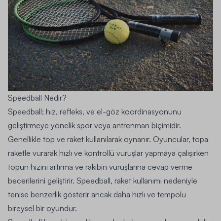
Speedball Nedir?
Speedball; hız, refleks, ve el-göz koordinasyonunu
geliştirmeye yönelik spor veya antrenman biçimidir.
Genellikle top ve raket kullanılarak oynanır. Oyuncular, topa
raketle vurarak hızlı ve kontrollü vuruşlar yapmaya çalışırken
topun hızını artırma ve rakibin vuruşlarına cevap verme
becerilerini geliştirir. Speedball, raket kullanımı nedeniyle
tenise benzerlik gösterir ancak daha hızlı ve tempolu
bireysel bir oyundur.