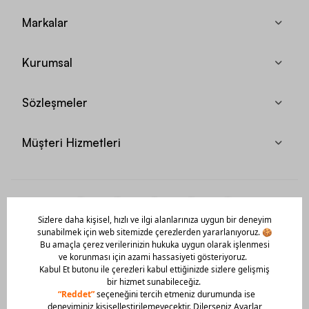
Markalar
Kurumsal
Sözleşmeler
Müşteri Hizmetleri
Mobil Uygulamamızı Hemen İndir!