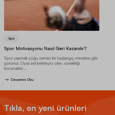
Spor
Spor Motivasyonu Nasıl Geri Kazanılır?
Spor yapmak çoğu zaman bir başlangıç meselesi gibi
görünür. Oysa asıl belirleyici olan, sürekliliği
korumaktır....
Devamını Oku
Tıkla, en yeni ürünleri