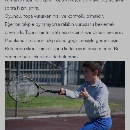
sonra hızını artırır.
Oyuncu, topa vururken hızlı ve kontrollü olmalıdır.
Eğer bir rakiple oynanıyorsa rakibin vuruşunu beklemek
önemlidir. Topun bir tur atılması rakibin hazır olması beklenir.
Puanlama ise topun rakip alana geçirilmesiyle gerçekleşir.
Belirlenen skor, sınıra ulaşana kadar oyun devam eder. Bu
nedenle belirli bir süresi de bulunmaz.