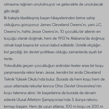
olmasına rağmen unutulmuyor ve gelecekte de unutulacak
gibi değil.
İlk bakışta klasikleşmiş başarı hikayelerinden birine sahip
olduğunu görüyoruz
James Cleveland Owens’ın
, yani J.C.
Owens’ın, hatta Jesse Owens’ın. 10 çocuklu bir ailenin en
küçüğü olarak doğmak, hem de 1913’te Alabama’da doğmuş
olmak başlı başına bir sorun kabul edilebilir. Üstelik ırkçılığın
kol gezdiği, bir devlet politikası olduğu zamanlarda siyah bir
tenle.
Yoksullukla geçen çocukluğun ardından liseler arası bir
koşu
yarışmasında rekor kıran Jesse, kendini bir anda Cleveland
Teknik Yüksek Okulu’nda bulur. Burada da hem koşu hem de
uzun atlamada rekorlar kırınca Ohio Devlet Üniversitesi’nin
koşu takımına alınır. Ve başarılarına da burada da devam
ederek Ulusal Atletizm Şampiyonası’nda 3 dünya rekoru
kırmayı başarır. Hem de uzun atlama, 100 m koşu ve 200 m