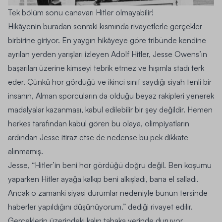
Tek bölüm sonu canavarı Hitler olmayabilir!
Hikâyenin buradan sonraki kısmında rivayetlerle gerçekler
birbirine giriyor. En yaygın hikâyeye göre tribünde kendine
ayrılan yerden yarışları izleyen Adolf Hitler, Jesse Owens’ın
başarıları üzerine kimseyi tebrik etmez ve hışımla stadı terk
eder. Çünkü hor gördüğü ve ikinci sınıf saydığı siyah tenli bir
insanın, Alman sporcuların da olduğu beyaz rakipleri yenerek
madalyalar kazanması, kabul edilebilir bir şey değildir.
Hemen
herkes tarafından kabul gören bu olaya, olimpiyatların
ardından Jesse itiraz etse de nedense bu pek dikkate
alınmamış.
Jesse, “Hitler’in beni hor gördüğü doğru değil. Ben koşumu
yaparken Hitler ayağa kalkıp beni alkışladı, bana el salladı.
Ancak o zamanki siyasi durumlar nedeniyle bunun tersinde
haberler yapıldığını düşünüyorum.” dediği rivayet edilir.
Gerçeklerin üzerindeki kalın tabaka yerinde duruyor