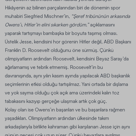
Hikâyenin az bilinen parçalarından biri de dönemin spor
muhabiri Siegfried Mischner’in,
“Şeref tribününün arkasında
Owens’ı, Hitler’in elini sıkarken gördüm.”
açıklamasını
yaparak tartışmayı bambaşka bir boyuta taşımış olması.
Üstelik Jesse, kendisini hor görenin Hitler değil, ABD Başkanı
Franklin D. Roosevelt olduğunu öne sürmüş. Çünkü
olimpiyatların ardından Roosevelt, kendisini Beyaz Saray’da
ağırlamamış ve tebrik etmemiş. Roosevelt’in bu
davranışında, aynı yılın kasım ayında yapılacak ABD başkanlık
seçimlerinin etkisi olduğu tartışılmaz. Yani ortada bir dışlama
ve yok sayma olduğu çok açık ama üzerindeki kalın toz
tabakasını kazıyıp gerçeğe ulaşmak artık çok güç.
Kolay olan ise Owens’ın başarıları ve bu başarılara rağmen
yaşadıkları. Olimpiyatların ardından ülkesinde takım
arkadaşlarıyla birlikte kahraman gibi karşılanan Jesse için aynı
günün gecesi çok uzun sürer. Çünkü beyazlara ayrılmış