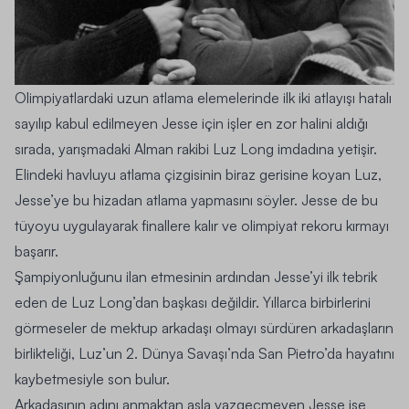
Olimpiyatlardaki uzun atlama elemelerinde ilk iki atlayışı hatalı
sayılıp kabul edilmeyen Jesse için işler en zor halini aldığı
sırada, yarışmadaki Alman rakibi
Luz Long
imdadına yetişir.
Elindeki havluyu atlama çizgisinin biraz gerisine koyan Luz,
Jesse’ye bu hizadan atlama yapmasını söyler. Jesse de bu
tüyoyu uygulayarak finallere kalır ve olimpiyat rekoru kırmayı
başarır.
Şampiyonluğunu ilan etmesinin ardından Jesse’yi ilk tebrik
eden de Luz Long’dan başkası değildir. Yıllarca birbirlerini
görmeseler de mektup arkadaşı olmayı sürdüren arkadaşların
birlikteliği, Luz’un 2. Dünya Savaşı’nda San Pietro’da hayatını
kaybetmesiyle son bulur.
Arkadaşının adını anmaktan asla vazgeçmeyen Jesse ise