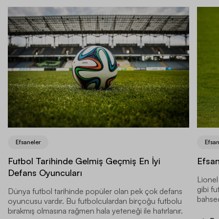
Efsaneler
Efsan
Futbol Tarihinde Gelmiş Geçmiş En İyi
Efsan
Defans Oyuncuları
Lionel
gibi f
Dünya futbol tarihinde popüler olan pek çok defans
bahsed
oyuncusu vardır. Bu futbolculardan birçoğu futbolu
pozisy
bırakmış olmasına rağmen hala yeteneği ile hatırlanır.